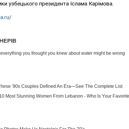
ики узбецького президента Іслама Карімова.
a.ru/