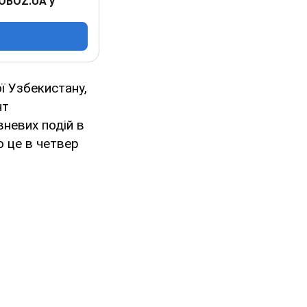
 OBOZ.UA у
ї Узбекистану,
нт
невих подій в
о це в четвер