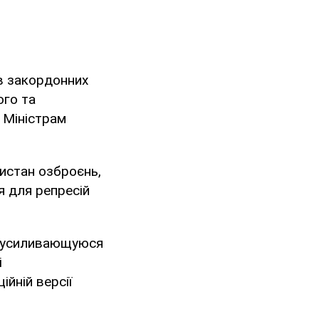
ів закордонних
ого та
 Міністрам
кистан озброєнь,
я для репресій
и усиливающуюся
і
ійній версії