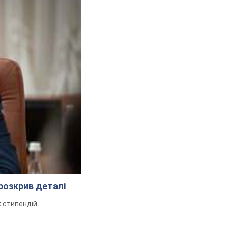
розкрив деталі
 стипендій