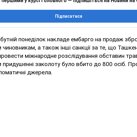
 першими у курсі головного — підпишіться на Новини на
Підписатися
утній понеділок накладе ембарго на продаж збро
 чиновникам, а також інші санкції за те, що Ташке
провести міжнародне розслідування обставин трав
и придушенні заколоту було вбито до 800 осіб. Пр
ломатичні джерела.