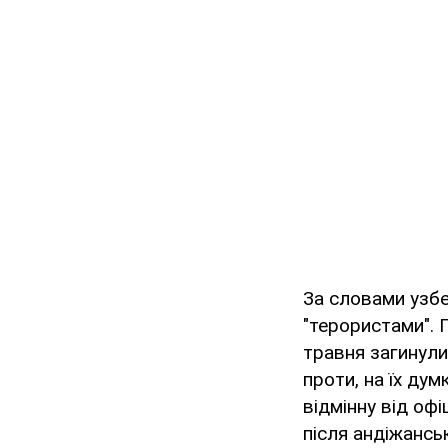
За словами узбец
"терористами". 
травня загинули
проти, на їх ду
відмінну від оф
після андіжансь