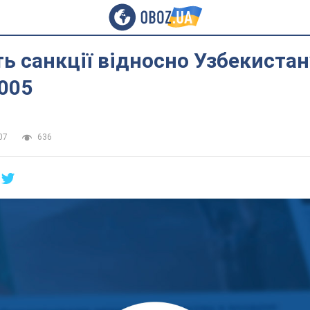
ь санкції відносно Узбекистан
005
07
636