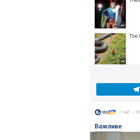
Світ
ЄС
Важливе