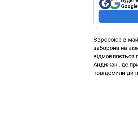
Будьте
Google
Євросоюз в майб
заборона на візи
відмовляється 
Андижані, де пр
повідомили дип