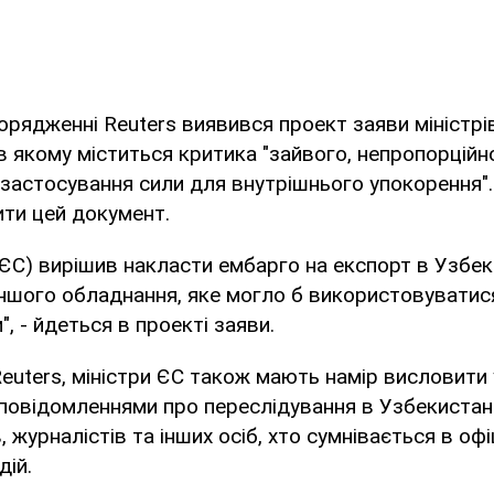
орядженні Reuters виявився проект заяви міністр
 в якому міститься критика "зайвого, непропорційн
застосування сили для внутрішнього упокорення".
ти цей документ.
 (ЄС) вирішив накласти ембарго на експорт в Узбе
іншого обладнання, яке могло б використовуватис
", - йдеться в проекті заяви.
Reuters, міністри ЄС також мають намір висловит
повідомленнями про переслідування в Узбекистан
 журналістів та інших осіб, хто сумнівається в офіц
дій.