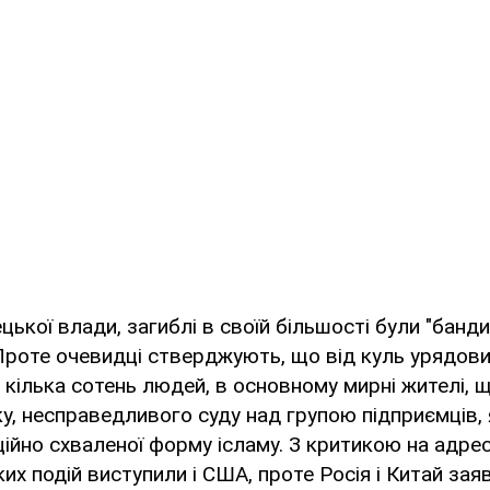
ької влади, загиблі в своїй більшості були "банди
Проте очевидці стверджують, що від куль урядови
 кілька сотень людей, в основному мирні жителі, 
мку, несправедливого суду над групою підприємців,
іційно схваленої форму ісламу. З критикою на адре
ких подій виступили і США, проте Росія і Китай зая