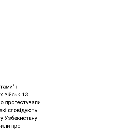
тами" і
х військ 13
що протестували
 які сповідують
су Узбекистану
вили про