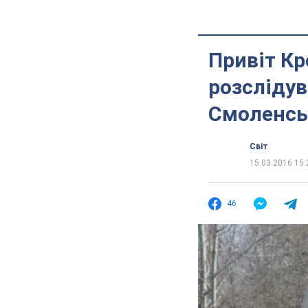
Привіт К
розслідув
Смоленс
Світ
15.03.2016 15:
46