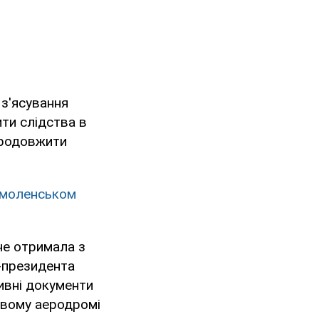
 з'ясування
ти слідства в
 продовжити
 Смоленськом
не отримала з
с-президента
ивні документи
ковому аеродромі