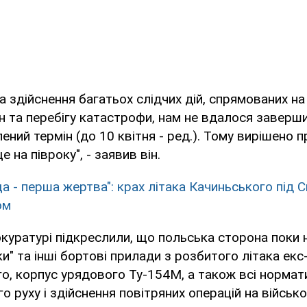
а здійснення багатьох слідчих дій, спрямованих на
н та перебігу катастрофи, нам не вдалося заверши
ений термін (до 10 квітня - ред.). Тому вирішено
 на півроку", - заявив він.
а - перша жертва": крах літака Качиньського під
ом
куратурі підкреслили, що польська сторона поки 
ики" та інші бортові прилади з розбитого літака ек
о, корпус урядового Ту-154М, а також всі нормат
о руху і здійснення повітряних операцій на війсь