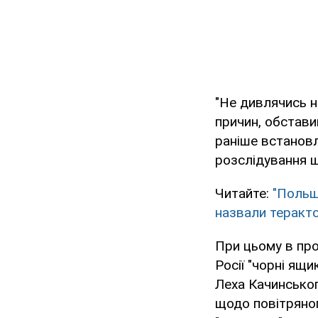
"Не дивлячись н
причин, обстави
раніше встановл
розслідування ще
Читайте:
"Польщ
назвали теракт
При цьому в про
Росії "чорні ящ
Леха Качинськог
щодо повітряног