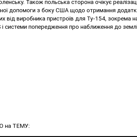
моленську. Також польська сторона очікує реалізац
ної допомоги з боку США щодо отримання додатко
них від виробника пристроїв для Ту-154, зокрема н
 і системи попередження про наближення до земл
О на ТЕМУ: