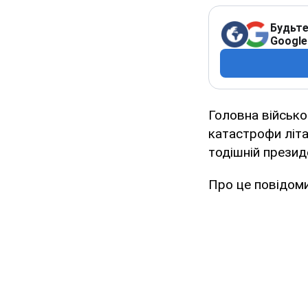
Будьте
Google
Головна військ
катастрофи літа
тодішній презид
Про це повідоми