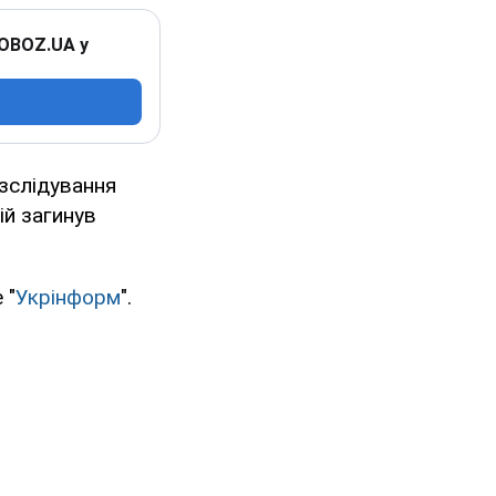
 OBOZ.UA у
зслідування
ій загинув
 "
Укрінформ
".