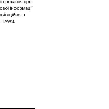
ії прохання про
вої інформації
авігаційного
і TAWS.