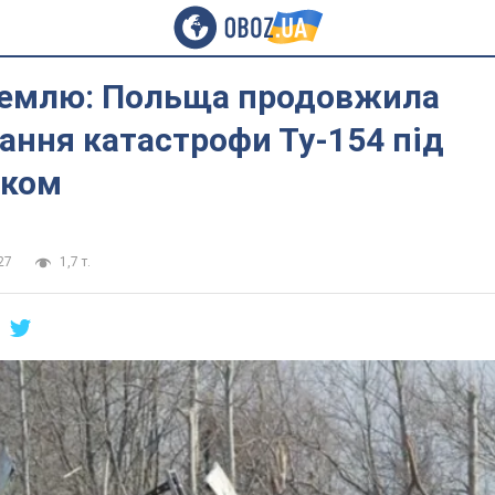
ремлю: Польща продовжила
ання катастрофи Ту-154 під
ьком
27
1,7 т.