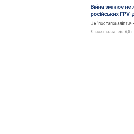
Війна змінює не
російських FPV-
Це "постапокаліптичн
8 часов назад
6,5 т.