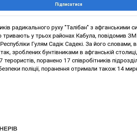
Підписатися
иків радикального руху "Талібан" з афганськими с
ю тривають у трьох районах Кабула, повідомив ЗМ
Республіки Гулям Садік Садекі. За його словами, в 
так, зроблених бунтівниками в афганській столиці
7 терористів, поранено 17 співробітників підрозд
безпеки поліції, поранення отримали також 14 мир