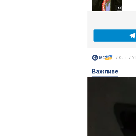
Світ
У 
Важливе