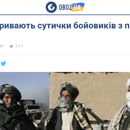
тривають сутички бойовиків з 
00
1,7 т.