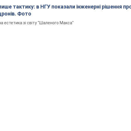
 лише тактику: в НГУ показали інженерні рішення пр
дронів. Фото
а естетика зі світу "Шаленого Макса"