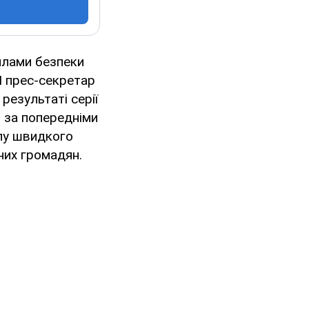
илами безпеки
І прес-секретар
результаті серії
, за попередніми
ілу швидкого
них громадян.