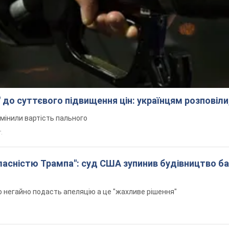
 до суттєвого підвищення цін: українцям розповіли
змінили вартість пального
.
 власністю Трампа": суд США зупинив будівництво б
н
 негайно подасть апеляцію а це "жахливе рішення"