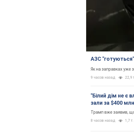
АЗС "готуються"
Як на заправках уже 
9 часов назад
22,9 т
"Білий дім не є
зали за $400 мл
Трамп вже заявив, що
8 часов назад
1,7 т.