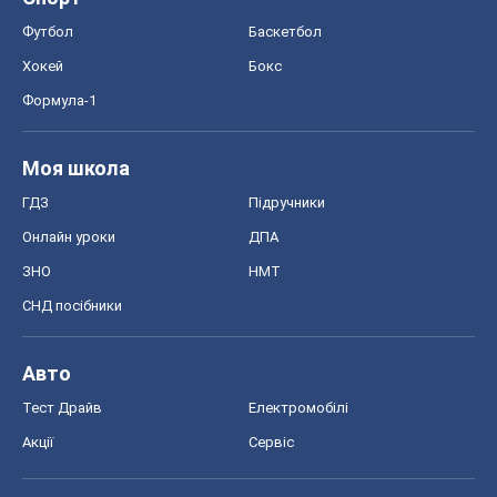
Онлайн уроки
ДПА
ЗНО
НМТ
СНД посібники
Авто
Тест Драйв
Електромобілі
Акції
Сервіс
Food Oboz
Рецепти
Напої
Дієти
Економіка
Ринки та компанії
Макроекономіка