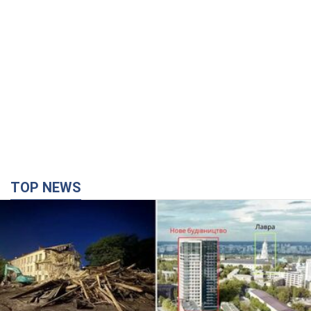
TOP NEWS
Києво-Печерську лавру закриють 80-метровим
"монстром"? Чому влада Києва відмовилась
зупиняти будівництво хмарочоса
"московського вірянина"
Яка реакція Кличка на петицію щодо скасування будівництва
годину тому
4,3 т.