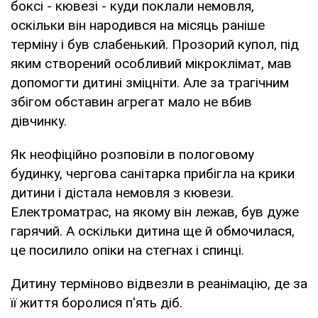
боксі - кювезі - куди поклали немовля,
оскільки він народився на місяць раніше
терміну і був слабенький. Прозорий купол, під
яким створений особливий мікроклімат, мав
допомогти дитині зміцніти. Але за трагічним
збігом обставин агрегат мало не вбив
дівчинку.
Як неофіційно розповіли в пологовому
будинку, чергова санітарка прибігла на крики
дитини і дістала немовля з кювези.
Електроматрас, на якому він лежав, був дуже
гарячий. А оскільки дитина ще й обмочилася,
це посилило опіки на стегнах і спинці.
Дитину терміново відвезли в реанімацію, де за
її життя боролися п'ять діб.