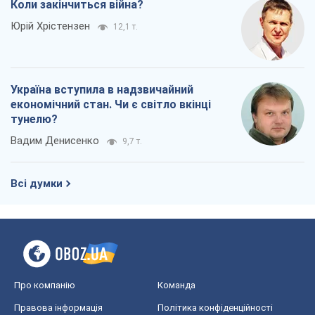
Вадим Денисенко
9,7 т.
Всі думки
Про компанію
Команда
Правова інформація
Політика конфіденційності
Реклама на сайті
Документи
Редакційна політика
Журналісти OBOZ.UA на місці
подій
OBOZ.UA
Політика
Світ
Розслідування