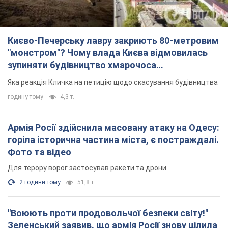
Армія Росії здійснила масовану атаку на Одесу:
горіла історична частина міста, є постраждалі.
Фото та відео
Для терору ворог застосував ракети та дрони
2 години тому
51,8 т.
"Воюють проти продовольчої безпеки світу!"
Зеленський заявив, що армія Росії знову цілила
у порт в Одесі
Лише за тиждень проти України використали десятки ракет,
більшість із яких – балістичні
годину тому
453