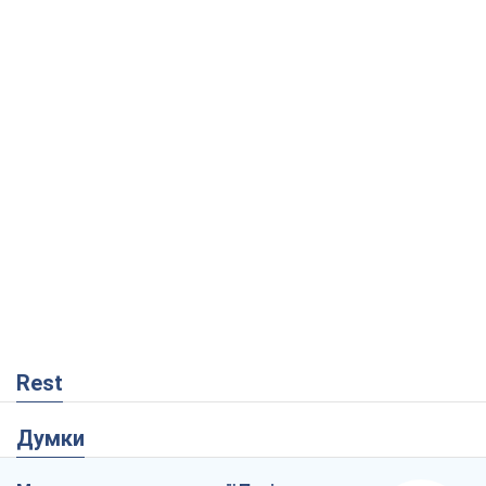
Rest
Думки
Москва висуває претензії Пекіну:
дружба перетворюється на залежність
Росії від Китаю
Віктор Каспрук
2,6 т.
Збіг інтересів двох цинічних гравців чи
таємний план Трампа і Путіна?
Віктор Швець
15,2 т.