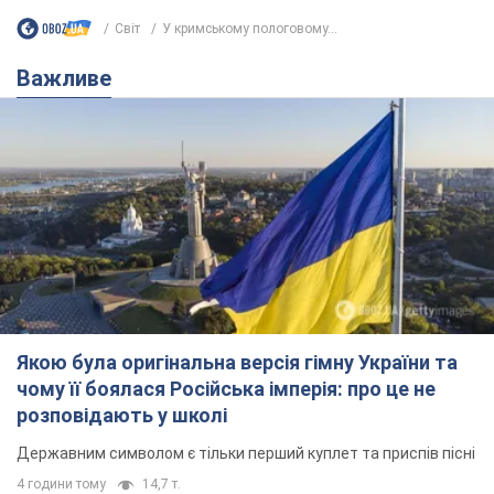
Якою була оригінальна версія гімну України та
чому її боялася Російська імперія: про це не
розповідають у школі
Державним символом є тільки перший куплет та приспів пісні
4 години тому
14,7 т.
Олександру Пономарьову – 53: що
відомо про трьох дітей секс-
символа 90-х та який вигляд вони
мають
За розвитком кар'єри артист не забував про
особисте щастя
9 годин тому
8,4 т.