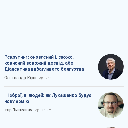
Рекрутинг: оновлений і, схоже,
корисний ворожий досвід, або
Діалектика вибагливого боягузтва
Олександр Кірш
789
Ні зброї, ні людей: як Лукашенко будує
нову армію
Ігар Тишкевич
16,3 т.
Коли закінчиться війна?
Юрій Хрістензен
12,1 т.
Україна вступила в надзвичайний
економічний стан. Чи є світло вкінці
тунелю?