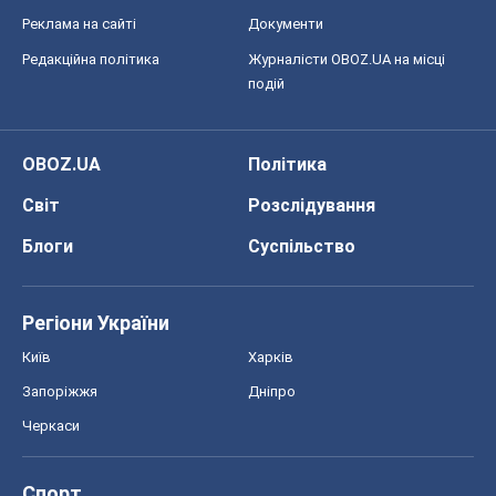
Блоги
Суспільство
Регіони України
Київ
Харків
Запоріжжя
Дніпро
Черкаси
Спорт
Футбол
Баскетбол
Хокей
Бокс
Формула-1
Моя школа
ГДЗ
Підручники