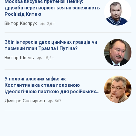
У полоні власних міфів: як
Костянтинівка стала головною
ідеологічною пасткою для російських
окупантів
Дмитро Снєгирьов
567