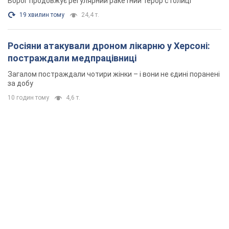
Ворог продовжує регулярний ракетний терор столиці
19 хвилин тому
24,4 т.
Росіяни атакували дроном лікарню у Херсоні:
постраждали медпрацівниці
Загалом постраждали чотири жінки – і вони не єдині поранені
за добу
10 годин тому
4,6 т.