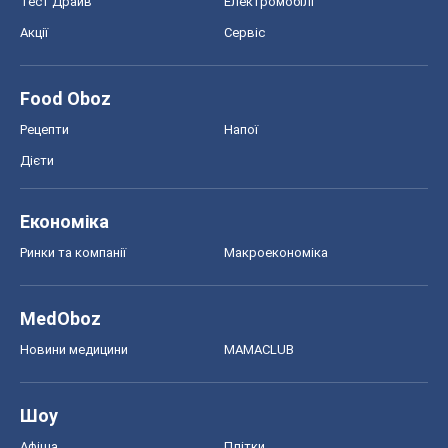
Тест Драйв
Електромобілі
Акції
Сервіс
Food Oboz
Рецепти
Напої
Дієти
Економіка
Ринки та компанії
Макроекономіка
MedOboz
Новини медицини
MAMACLUB
Шоу
Афіша
Плітки