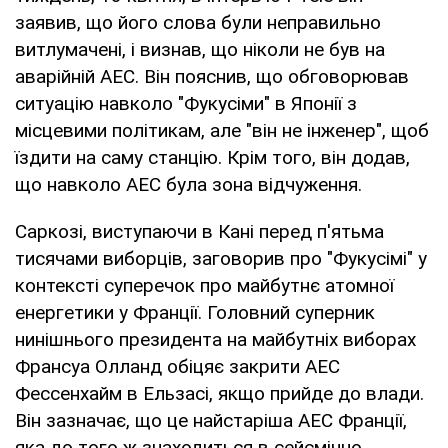
заявив, що його слова були неправильно
витлумачені, і визнав, що ніколи не був на
аварійній АЕС. Він пояснив, що обговорював
ситуацію навколо "Фукусіми" в Японії з
місцевими політикам, але "він не інженер", щоб
їздити на саму станцію. Крім того, він додав,
що навколо АЕС була зона відчуження.
Саркозі, виступаючи в Кані перед п'ятьма
тисячами виборців, заговорив про "Фукусімі" у
контексті суперечок про майбутнє атомної
енергетики у Франції. Головний суперник
нинішнього президента на майбутніх виборах
Франсуа Олланд обіцяє закрити АЕС
Фессенхайм в Ельзасі, якщо прийде до влади.
Він зазначає, що це найстаріша АЕС Франції,
яка до того ж знаходиться в сейсмічно