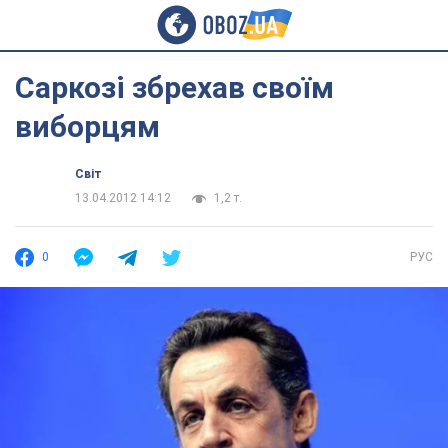
Саркозі збрехав своїм
виборцям
Світ
13.04.2012 14:12
1,2 т.
0
РУС