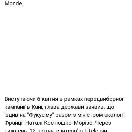
Monde.
Виступаючи 6 квітня в рамках передвиборної
кампанії в Кані, глава держави заявив, що
їздив на "Фукусіму" разом з міністром екології
Франції Наталі Костюшко-Морізо. Через
тиждень, 13 квітня, в інтерв'ю I-Tele він