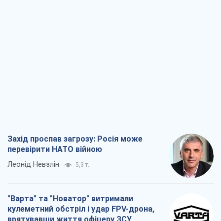
Захід проспав загрозу: Росія може
перевірити НАТО війною
Леонід Невзлін
5,3 т.
"Варта" та "Новатор" витримали
кулеметний обстріл і удар FPV-дрона,
врятувавши життя офіцеру ЗСУ