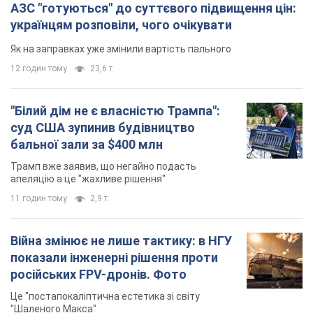
АЗС "готуються" до суттєвого підвищення цін:
українцям розповіли, чого очікувати
Як на заправках уже змінили вартість пального
12 годин тому
23,6 т.
"Білий дім не є власністю Трампа":
суд США зупинив будівництво
бальної зали за $400 млн
Трамп вже заявив, що негайно подасть
апеляцію а це "жахливе рішення"
11 годин тому
2,9 т.
Війна змінює не лише тактику: в НГУ
показали інженерні рішення проти
російських FPV-дронів. Фото
Це "постапокаліптична естетика зі світу
"Шаленого Макса"