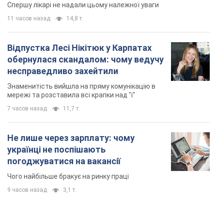
Спершу лікарі не надали цьому належної уваги
11 часов назад
14,8 т.
Відпустка Лесі Нікітюк у Карпатах
обернулася скандалом: чому ведучу
несправедливо захейтили
Знаменитість вийшла на пряму комунікацію в
мережі та розставила всі крапки над "і"
7 часов назад
11,7 т.
Не лише через зарплату: чому
українці не поспішають
погоджуватися на вакансії
Чого найбільше бракує на ринку праці
9 часов назад
3,1 т.