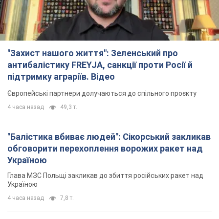
"Захист нашого життя": Зеленський про
антибалістику FREYJA, санкції проти Росії й
підтримку аграріїв. Відео
Європейські партнери долучаються до спільного проєкту
4 часа назад
49,3 т.
"Балістика вбиває людей": Сікорський закликав
обговорити перехоплення ворожих ракет над
Україною
Глава МЗС Польщі закликав до збиття російських ракет над
Україною
4 часа назад
7,8 т.