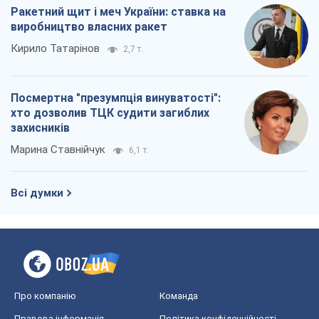
Ракетний щит і меч України: ставка на
виробництво власних ракет
Кирило Татарінов
2,7 т.
Посмертна "презумпція винуватості":
хто дозволив ТЦК судити загиблих
захисників
Марина Ставнійчук
6,1 т.
Всі думки
Про компанію
Команда
Правова інформація
Політика конфіденційності