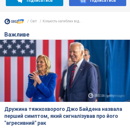
Підписатись
Підписатись
Світ
Кількість загиблих від...
Важливе
Дружина тяжкохворого Джо Байдена назвала
перший симптом, який сигналізував про його
"агресивний" рак