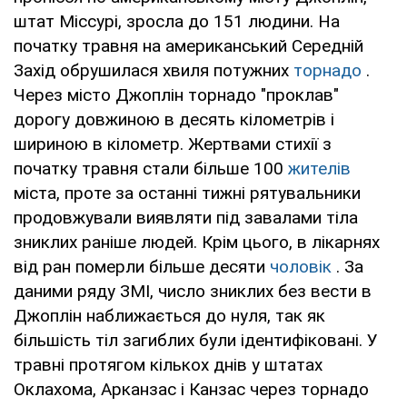
штат Міссурі, зросла до 151 людини. На
початку травня на американський Середній
Захід обрушилася хвиля потужних
торнадо
.
Через місто Джоплін торнадо "проклав"
дорогу довжиною в десять кілометрів і
шириною в кілометр. Жертвами стихії з
початку травня стали більше 100
жителів
міста, проте за останні тижні рятувальники
продовжували виявляти під завалами тіла
зниклих раніше людей. Крім цього, в лікарнях
від ран померли більше десяти
чоловік
. За
даними ряду ЗМІ, число зниклих без вести в
Джоплін наближається до нуля, так як
більшість тіл загиблих були ідентифіковані. У
травні протягом кількох днів у штатах
Оклахома, Арканзас і Канзас через торнадо