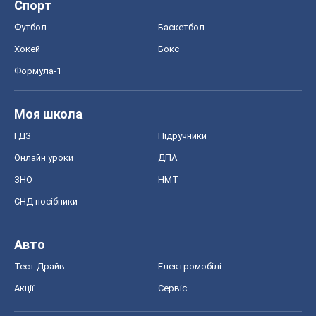
Спорт
Футбол
Баскетбол
Хокей
Бокс
Формула-1
Моя школа
ГДЗ
Підручники
Онлайн уроки
ДПА
ЗНО
НМТ
СНД посібники
Авто
Тест Драйв
Електромобілі
Акції
Сервіс