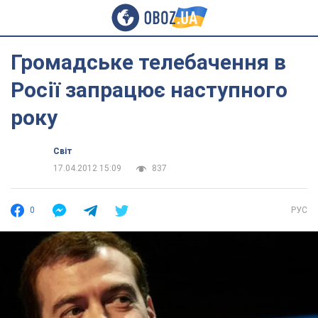
Громадське телебачення в
Росії запрацює наступного
року
Світ
17.04.2012 15:09
837
0
РУС