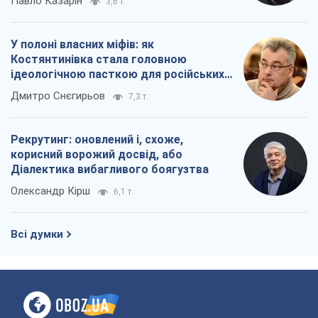
Павло Казарін
3,6 т.
У полоні власних міфів: як
Костянтинівка стала головною
ідеологічною пасткою для російських
окупантів
Дмитро Снєгирьов
7,3 т.
Рекрутинг: оновлений і, схоже,
корисний ворожий досвід, або
Діалектика вибагливого боягузтва
Олександр Кірш
6,1 т.
Всі думки