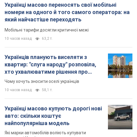
Українці масово переносять свої мобільні
номери на одного й того самого оператора: на
який найчастіше переходять
Мобільні тарифи досягли критичної межі
10 часов назад
63,2 т.
Українців планують виселяти з
квартир: "слуга народу" розповіла,
хто ухвалюватиме рішення про
знесення будинків
Чому хочуть зносити оселі українців
10 часов назад
58,1 т.
Українці масово купують дорогі нові
авто: скільки коштує
найпопулярніша модель
Які марки автомобілів воліють купувати