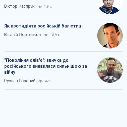
Віктор Каспрук
1,9 т.
Як протидіяти російській балістиці
Віталій Портников
18,9 т.
"Покоління олів'є": звичка до
російського виявилася сильнішою за
війну
Руслан Горовий
426