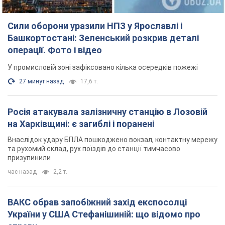
Сили оборони уразили НПЗ у Ярославлі і
Башкортостані: Зеленський розкрив деталі
операції. Фото і відео
У промисловій зоні зафіксовано кілька осередків пожежі
27 минут назад
17,6 т.
Росія атакувала залізничну станцію в Лозовій
на Харківщині: є загиблі і поранені
Внаслідок удару БПЛА пошкоджено вокзал, контактну мережу
та рухомий склад, рух поїздів до станції тимчасово
призупинили
час назад
2,2 т.
ВАКС обрав запобіжний захід експосолці
України у США Стефанішиній: що відомо про