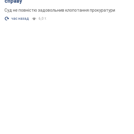
справу
Суд не повністю задовольнив клопотання прокуратури
час назад
6,0 т.