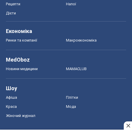
Рецепти
Напої
Дієти
Економіка
Ринки та компанії
Макроекономіка
MedOboz
Новини медицини
MAMACLUB
Шоу
Афіша
Плітки
Краса
Мода
Жіночий журнал