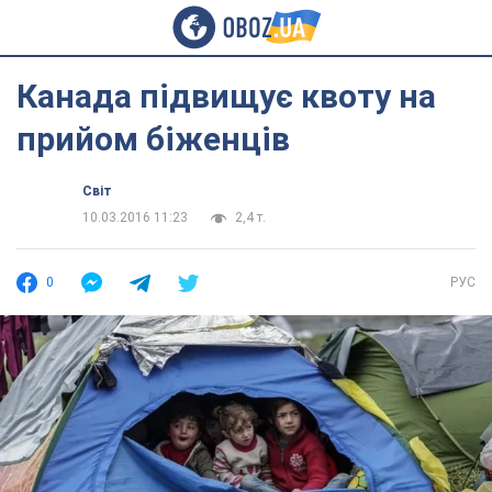
Канада підвищує квоту на
прийом біженців
Світ
10.03.2016 11:23
2,4 т.
0
РУС