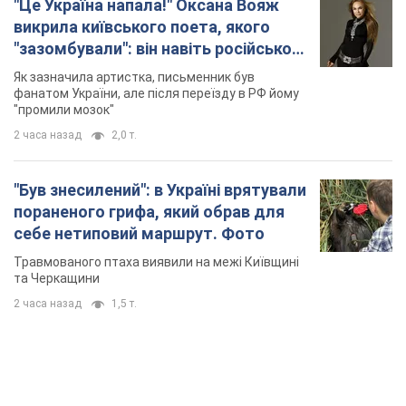
"Це Україна напала!" Оксана Вояж
викрила київського поета, якого
"зазомбували": він навіть російської
не знав, а тепер хоче геноциду
Як зазначила артистка, письменник був
українців
фанатом України, але після переїзду в РФ йому
"промили мозок"
2 часа назад
2,0 т.
"Був знесилений": в Україні врятували
пораненого грифа, який обрав для
себе нетиповий маршрут. Фото
Травмованого птаха виявили на межі Київщині
та Черкащини
2 часа назад
1,5 т.