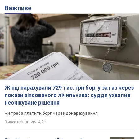
Важливе
Жінці нарахували 729 тис. грн боргу за газ через
покази зіпсованого лічильника: суддя ухвалив
неочікуване рішення
Чи треба платити борг через донарахування
3 часа назад
4,2 т.