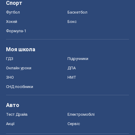
Спорт
Футбол
Баскетбол
Хокей
Бокс
Формула-1
Моя школа
ГДЗ
Підручники
Онлайн уроки
ДПА
ЗНО
НМТ
СНД посібники
Авто
Тест Драйв
Електромобілі
Акції
Сервіс