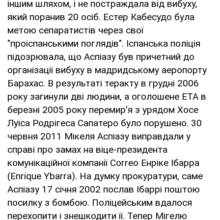
іншим шляхом, і не постраждала від вибуху,
який поранив 20 осіб. Естер Кабесудо була
метою сепаратистів через свої
"проіспанськими поглядів". Іспанська поліція
підозрювала, що Аспіазу був причетний до
організації вибуху в мадридському аеропорту
Барахас. В результаті теракту в грудні 2006
року загинули дві людини, а оголошене ETA в
березні 2005 року перемир'я з урядом Хосе
Луїса Родрігеса Сапатеро було порушено. 30
червня 2011 Мікеля Аспіазу виправдали у
справі про замах на віце-президента
комунікаційної компанії Correo Енріке Ібарра
(Enrique Ybarra). На думку прокуратури, саме
Аспіазу 17 січня 2002 послав Ібаррі поштою
посилку з бомбою. Поліцейським вдалося
перехопити і знешкодити її. Тепер Мігелю