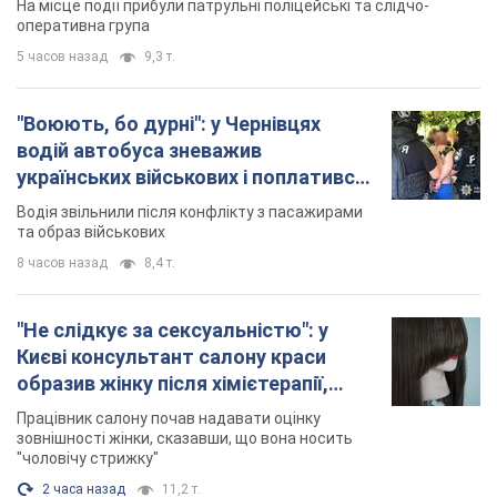
На місце події прибули патрульні поліцейські та слідчо-
оперативна група
5 часов назад
9,3 т.
"Воюють, бо дурні": у Чернівцях
водій автобуса зневажив
українських військових і поплатився.
Відео
Водія звільнили після конфлікту з пасажирами
та образ військових
8 часов назад
8,4 т.
"Не слідкує за сексуальністю": у
Києві консультант салону краси
образив жінку після хімієтерапії,
розгорівся скандал. Фото
Працівник салону почав надавати оцінку
зовнішності жінки, сказавши, що вона носить
"чоловічу стрижку"
2 часа назад
11,2 т.