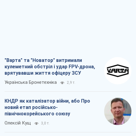
"Варта" та "Новатор" витримали
кулеметний обстріл і удар FPV-дрона,
врятувавши життя офіцеру ЗСУ
Українська Бронетехніка
2,9 т.
КНДР як каталізатор війни, або Про
новий етап російсько-
північнокорейського союзу
Олексій Кущ
3,0 т.