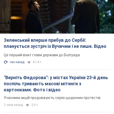
Зеленський вперше прибув до Сербії:
планується зустріч із Вучичем і не лише. Відео
Це перший візит глави держави до Бєлграда
час назад
67,4 т.
"Верніть Федорова": у містах України 23-й день
поспіль тривають масові мітинги з
картонками. Фото і відео
Учасники акцій продовжують серію щоденних протестів
2 часа назад
2,0 т.