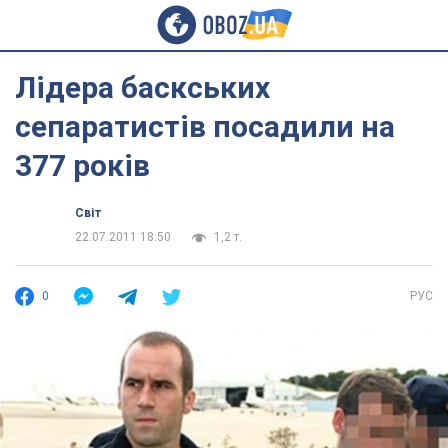
Лідера баскських
сепаратистів посадили на
377 років
Світ
22.07.2011 18:50
1,2 т.
0
РУС