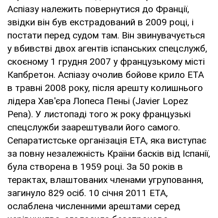
Аспіазу належить повернутися до Франції,
звідки він був екстрадований в 2009 році, і
постати перед судом там. Він звинувачується
у вбивстві двох агентів іспанських спецслужб,
скоєному 1 грудня 2007 у французькому місті
Капбретон. Аспіазу очолив бойове крило ETA
в травні 2008 року, після арешту колишнього
лідера Хав'єра Лопеса Пеньі (Javier Lopez
Pena). У листопаді того ж року французькі
спецслужби заарештували його самого.
Сепаратистське організація ETA, яка виступає
за повну незалежність Країни басків від Іспанії,
була створена в 1959 році. За 50 років в
терактах, влаштованих членами угруповання,
загинуло 829 осіб. 10 січня 2011 ETA,
ослаблена численними арештами серед