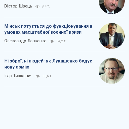
Віктор Швець
8,4 т.
Мінськ готується до функціонування в
умовах масштабної воєнної кризи
Олександр Левченко
14,2 т.
Ні зброї, ні людей: як Лукашенко будує
нову армію
Ігар Тишкевич
11,6 т.