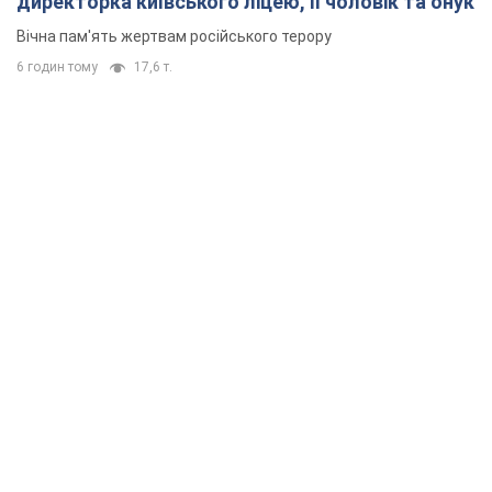
директорка київського ліцею, її чоловік та онук
Вічна пам'ять жертвам російського терору
6 годин тому
17,6 т.