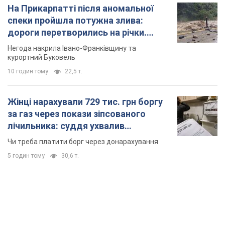
На Прикарпатті після аномальної
спеки пройшла потужна злива:
дороги перетворились на річки.
Відео
Негода накрила Івано-Франківщину та
курортний Буковель
10 годин тому
22,5 т.
Жінці нарахували 729 тис. грн боргу
за газ через покази зіпсованого
лічильника: суддя ухвалив
неочікуване рішення
Чи треба платити борг через донарахування
5 годин тому
30,6 т.