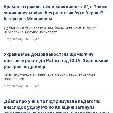
Кремль отримав "вікно можливостей", а Трамп
залишився майже без ракет: як бути Україні?
Інтерв’ю з Мельником
Думка, що в Росії закінчаться балістичні ракети, вкрай
небезпечна, наголосив експерт
8 годин тому
32,4 т.
Україна має домовленості на щомісячну
поставку ракет до Patriot від США: Зеленський
розкрив подробиці
Київ також веде активні переговори з європейськими
партнерами
6 годин тому
35,6 т.
Дбала про учнів та підтримувала педагогів:
внаслідок удару РФ по Київщині загинула