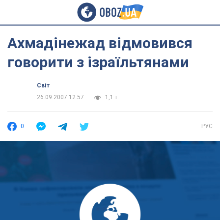
Ахмадінежад відмовився
говорити з ізраїльтянами
Світ
26.09.2007 12:57
1,1 т.
0
РУС