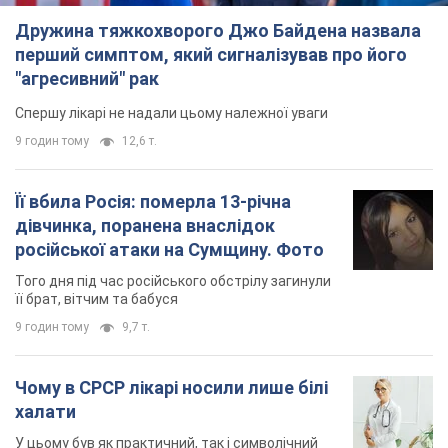
Дружина тяжкохворого Джо Байдена назвала
перший симптом, який сигналізував про його
"агресивний" рак
Спершу лікарі не надали цьому належної уваги
9 годин тому
12,6 т.
Її вбила Росія: померла 13-річна
дівчинка, поранена внаслідок
російської атаки на Сумщину. Фото
Того дня під час російського обстрілу загинули
її брат, вітчим та бабуся
9 годин тому
9,7 т.
Чому в СРСР лікарі носили лише білі
халати
У цьому був як практичний, так і символічний