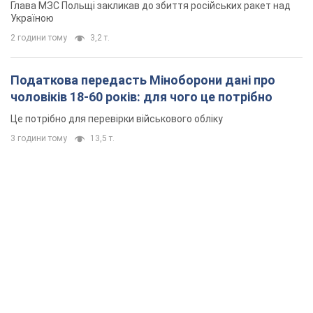
Глава МЗС Польщі закликав до збиття російських ракет над
Україною
2 години тому
3,2 т.
Податкова передасть Міноборони дані про
чоловіків 18-60 років: для чого це потрібно
Це потрібно для перевірки військового обліку
3 години тому
13,5 т.