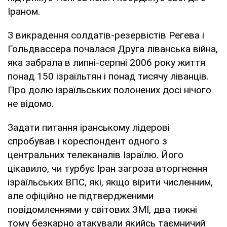
Іраном.
З викрадення солдатів-резервістів Регева і
Гольдвассера почалася Друга ліванська війна,
яка забрала в липні-серпні 2006 року життя
понад 150 ізраїльтян і понад тисячу ліванців.
Про долю ізраїльських полонених досі нічого
не відомо.
Задати питання іранському лідерові
спробував і кореспондент одного з
центральних телеканалів Ізраїлю. Його
цікавило, чи турбує Іран загроза вторгнення
ізраїльських ВПС, які, якщо вірити численним,
але офіційно не підтвердженими
повідомленнями у світових ЗМІ, два тижні
тому безкарно атакували якийсь таємничий