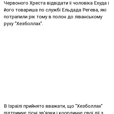
Червоного Хреста відвідати її чоловіка Ехуда і
його товариша по службі Ельдада Регева, які
потрапили рік тому в полон до ліванському
руху "Хезболлах".
В Ізраїлі прийнято вважати, що "Хезболлах"
підтримує тісні зв'язки і координує свої дії з