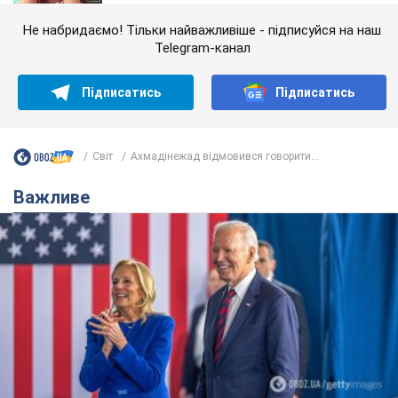
Не набридаємо! Тільки найважливіше - підписуйся на наш
Telegram-канал
Підписатись
Підписатись
Світ
Ахмадінежад відмовився говорити...
Важливе