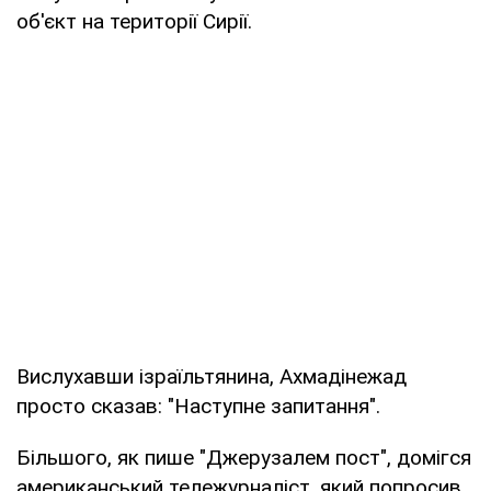
об'єкт на території Сирії.
Вислухавши ізраїльтянина, Ахмадінежад
просто сказав: "Наступне запитання".
Більшого, як пише "Джерузалем пост", домігся
американський тележурналіст, який попросив