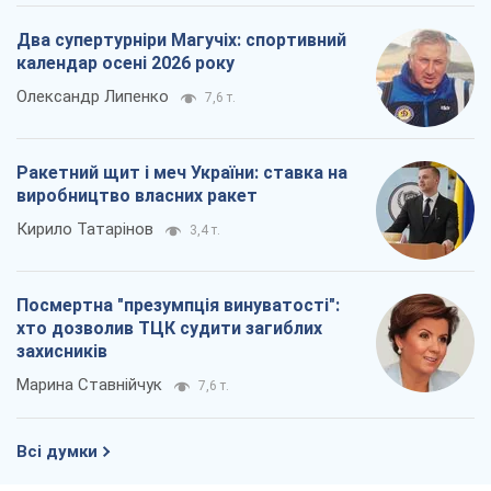
Два супертурніри Магучіх: спортивний
календар осені 2026 року
Олександр Липенко
7,6 т.
Ракетний щит і меч України: ставка на
виробництво власних ракет
Кирило Татарінов
3,4 т.
Посмертна "презумпція винуватості":
хто дозволив ТЦК судити загиблих
захисників
Марина Ставнійчук
7,6 т.
Всі думки