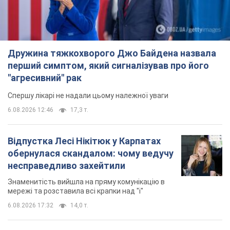
Дружина тяжкохворого Джо Байдена назвала
перший симптом, який сигналізував про його
"агресивний" рак
Спершу лікарі не надали цьому належної уваги
6.08.2026 12:46
17,3 т.
Відпустка Лесі Нікітюк у Карпатах
обернулася скандалом: чому ведучу
несправедливо захейтили
Знаменитість вийшла на пряму комунікацію в
мережі та розставила всі крапки над "і"
6.08.2026 17:32
14,0 т.