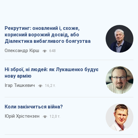
Рекрутинг: оновлений і, схоже,
корисний ворожий досвід, або
Діалектика вибагливого боягузтва
Олександр Кірш
648
Ні зброї, ні людей: як Лукашенко будує
нову армію
Ігар Тишкевич
16,2 т.
Коли закінчиться війна?
Юрій Хрістензен
12,0 т.