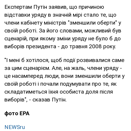
Експертам Путін заявив, що причиною
відставки уряду в значній мірі стало те, що
члени кабінету міністрів "зменшили оберти" у
своїй роботі. За його словами, можливий був
сценарій, при якому зміни уряду не було б до
виборів президента - до травня 2008 року.
"І мені б хотілося, щоб події розвивалися саме
за цим сценарієм. Але, на жаль, члени уряду -
це насамперед люди, вони зменшили оберти у
своїй роботі і почали подумувати про те, як
складатиметься їхня особиста доля після
виборів", - сказав Путін.
фото ЕРА
NEWSru