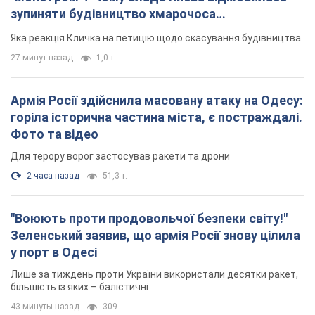
зупиняти будівництво хмарочоса
"московського вірянина"
Яка реакція Кличка на петицію щодо скасування будівництва
27 минут назад
1,0 т.
Армія Росії здійснила масовану атаку на Одесу:
горіла історична частина міста, є постраждалі.
Фото та відео
Для терору ворог застосував ракети та дрони
2 часа назад
51,3 т.
"Воюють проти продовольчої безпеки світу!"
Зеленський заявив, що армія Росії знову цілила
у порт в Одесі
Лише за тиждень проти України використали десятки ракет,
більшість із яких – балістичні
43 минуты назад
309