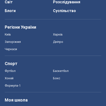
Спорт
Футбол
Баскетбол
Хокей
Бокс
Формула-1
Моя школа
ГДЗ
Підручники
Онлайн уроки
ДПА
ЗНО
НМТ
СНД посібники
Авто
Тест Драйв
Електромобілі
Акції
Сервіс