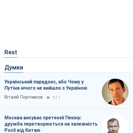
Український парадокс, або Чому у
Путіна нічого не вийшло з Україною
Віталій Портников
9,1 т.
Москва висуває претензії Пекіну:
дружба перетворюється на залежність
Росії від Китаю
Віктор Каспрук
8,2 т.
Дух Анкоріджа остаточно випарувався
Віктор Андрусів
2,3 т.