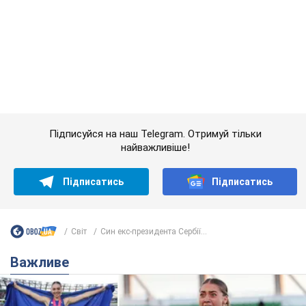
Підписатись
Підписатись
Світ
Син екс-президента Сербії...
Важливе
Красуня зі Львова з рекордом виграла
історичну медаль для України на чемпіонаті
світу з легкої атлетики U20. Відео