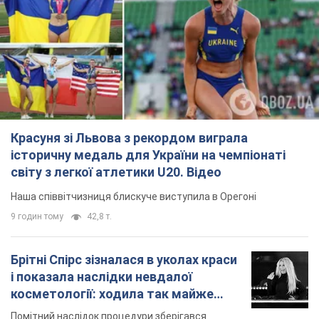
Наша співвітчизниця блискуче виступила в Орегоні
9 годин тому
42,8 т.
Брітні Спірс зізналася в уколах краси
і показала наслідки невдалої
косметології: ходила так майже
місяць
Помітний наслідок процедури зберігався
близько чотирьох тижнів
5 годин тому
1,6 т.
У Росії заарештували розробників
дрона, який у квітні презентували
Путіну: у чому річ
Їх підозрюють у шахрайстві
6 годин тому
36,7 т.