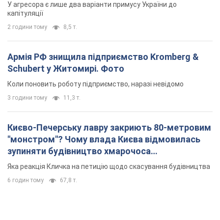
"монстром"? Чому влада Києва відмовилась
зупиняти будівництво хмарочоса
"московського вірянина"
Яка реакція Кличка на петицію щодо скасування будівництва
6 годин тому
67,8 т.