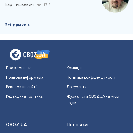
Реклама на сайті
Документи
Редакційна політика
Журналісти OBOZ.UA на місці
подій
OBOZ.UA
Політика
Світ
Розслідування
Блоги
Суспільство
Регіони України
Київ
Харків
Запоріжжя
Дніпро
Черкаси