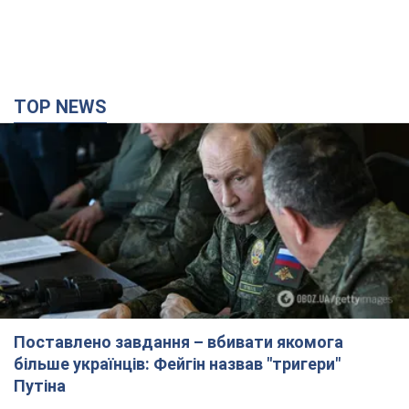
Поставлено завдання – вбивати якомога
більше українців: Фейгін назвав "тригери"
Путіна
У агресора є лише два варіанти примусу України до
капітуляції
2 години тому
8,5 т.
Армія РФ знищила підприємство Kromberg &
Schubert у Житомирі. Фото
Коли поновить роботу підприємство, наразі невідомо
3 години тому
11,3 т.
Києво-Печерську лавру закриють 80-метровим