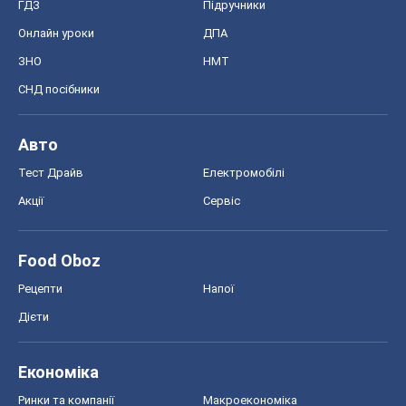
Food Oboz
Рецепти
Напої
Дієти
Економіка
Ринки та компанії
Макроекономіка
MedOboz
Новини медицини
MAMACLUB
Шоу
Афіша
Плітки
Краса
Мода
Жіночий журнал