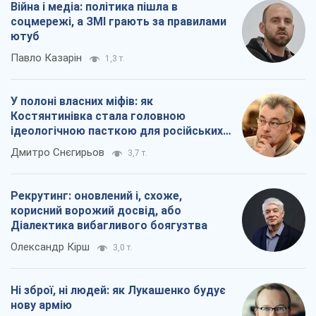
Рекрутинг: оновлений і, схоже,
корисний ворожий досвід, або
Діалектика вибагливого боягузтва
Олександр Кірш
3,0 т.
Ні зброї, ні людей: як Лукашенко будує
нову армію
Ігар Тишкевич
17,2 т.
Всі думки
Про компанію
Команда
Правова інформація
Політика конфіденційності