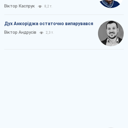
Війна і медіа: політика пішла в
соцмережі, а ЗМІ грають за правилами
ютуб
Павло Казарін
1,3 т.
У полоні власних міфів: як
Костянтинівка стала головною
ідеологічною пасткою для російських
окупантів
Дмитро Снєгирьов
3,7 т.