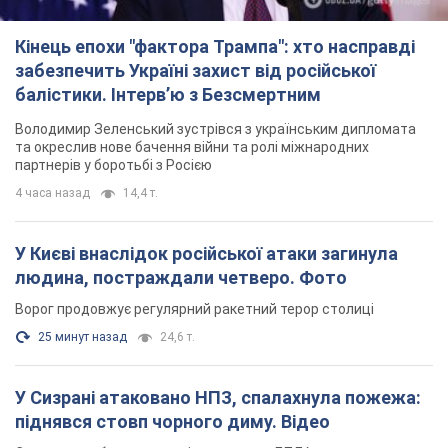
Ворог продовжує регулярний ракетний терор столиці
25 минут назад
24,6 т.
У Сизрані атаковано НПЗ, спалахнула пожежа:
піднявся стовп чорного диму. Відео
Самарську область всю ніч атакували БПЛА
4 часа назад
2,8 т.