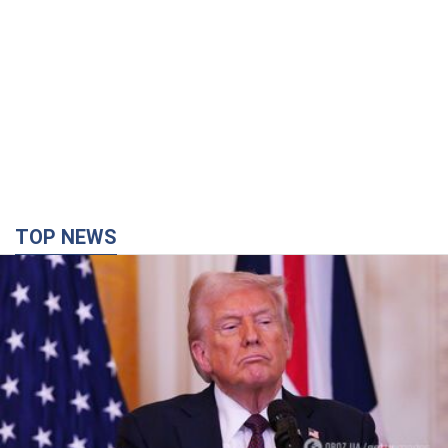
Кінець епохи "фактора Трампа": хто насправді
забезпечить Україні захист від російської
балістики. Інтерв’ю з Безсмертним
Володимир Зеленський зустрівся з українським дипломата
та окреслив нове бачення війни та ролі міжнародних
партнерів у боротьбі з Росією
4 часа назад
14,4 т.
У Києві внаслідок російської атаки загинула
людина, постраждали четверо. Фото