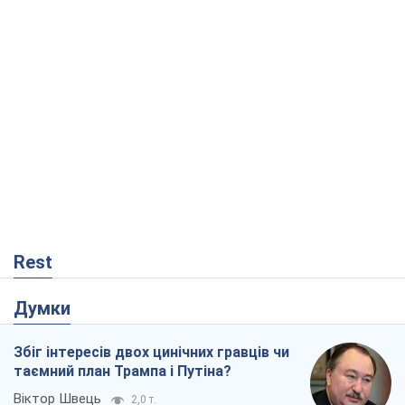
Rest
Думки
Збіг інтересів двох цинічних гравців чи
таємний план Трампа і Путіна?
Віктор Швець
2,0 т.
Мінськ готується до функціонування в
умовах масштабної воєнної кризи
Олександр Левченко
3,9 т.
Чий буде Крим, той і переможе (NSJ), а
українських футбольних чиновників
можуть назвати вбивцями
Олександр Кірш
1,5 т.