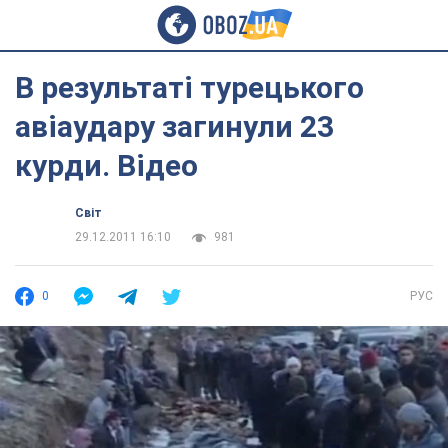
В результаті турецького
авіаудару загинули 23
курди. Відео
Світ
29.12.2011 16:10
981
0
РУС