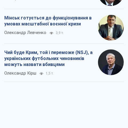
Захід проспав загрозу: Росія може
перевірити НАТО війною
Леонід Невзлін
5,3 т.
"Варта" та "Новатор" витримали
кулеметний обстріл і удар FPV-дрона,