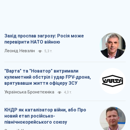
врятувавши життя офіцеру ЗСУ
Українська Бронетехніка
4,3 т.
КНДР як каталізатор війни, або Про
новий етап російсько-
північнокорейського союзу
Олексій Кущ
4,4 т.
Вихід до еліти ЧС та тріумф "Сокола":
що відбувається в українському хокеї
Олександр Липенко
2,2 т.
Всі думки