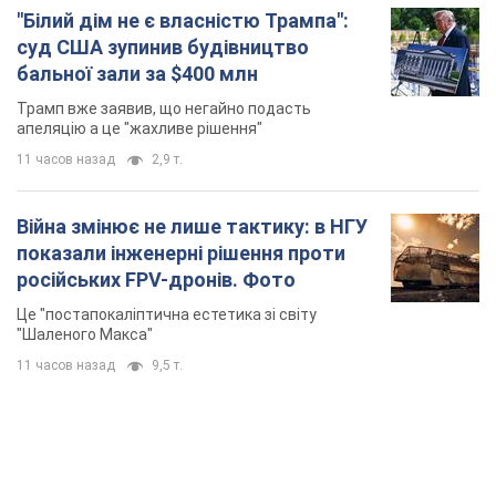
Це "постапокаліптична естетика зі світу
"Шаленого Макса"
11 часов назад
9,5 т.
TOP NEWS