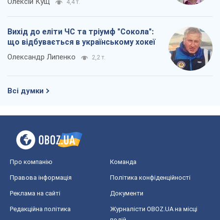
Про компанію
Команда
Правова інформація
Політика конфіденційності
Реклама на сайті
Документи
Редакційна політика
Журналісти OBOZ.UA на місці
подій
OBOZ.UA
Політика
Світ
Розслідування
Блоги
Суспільство
Регіони України
Київ
Харків
Запоріжжя
Дніпро