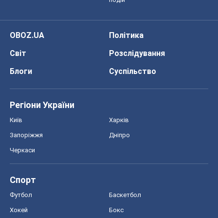
Черкаси
Спорт
Футбол
Баскетбол
Хокей
Бокс
Формула-1
Моя школа
ГДЗ
Підручники
Онлайн уроки
ДПА
ЗНО
НМТ
СНД посібники
Авто