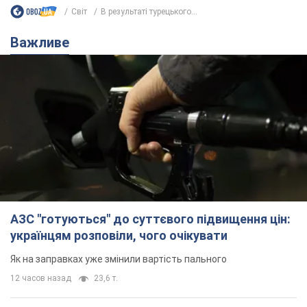
АЗС "готуються" до суттєвого підвищення цін:
українцям розповіли, чого очікувати
Як на заправках уже змінили вартість пального
12 часов назад
23,6 т.
"Білий дім не є власністю Трампа":
суд США зупинив будівництво
бальної зали за $400 млн
Трамп вже заявив, що негайно подасть
апеляцію а це "жахливе рішення"
11 часов назад
2,9 т.
Війна змінює не лише тактику: в НГУ
показали інженерні рішення проти
російських FPV-дронів. Фото