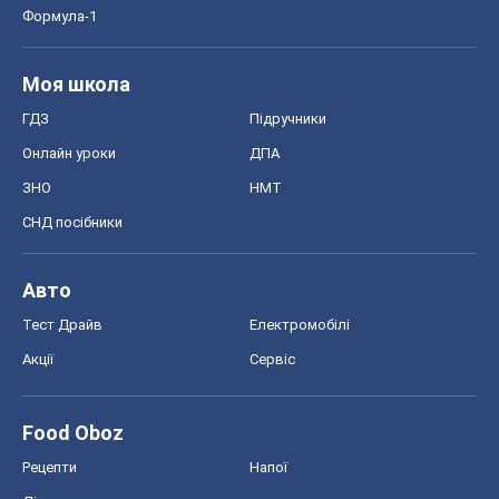
Тест Драйв
Електромобілі
Акції
Сервіс
Food Oboz
Рецепти
Напої
Дієти
Економіка
Ринки та компанії
Макроекономіка
MedOboz
Новини медицини
MAMACLUB
Шоу