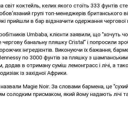
 світ коктейль, келих якого стоїть 333 фунтів сте
обов'язаний групі топ-менеджерів британського в
які прийшли в бар відзначити одержання чергової п
робітників Umbaba, клієнти заявили, що "хочуть ч
е чергову банальну пляшку Cristal" і попросили зр
орожчих інгредієнтів. Виконуючи їх бажання, барм
Hennessy по 3000 фунтів за пляшку з шампанським
, додав в отриману суміш лемонграсс і лічі, а та
одизіак із західної Африки.
назвали Magie Noir. За словами бармена, це "сухи
им солодким присмаком, який йому надають лічі та