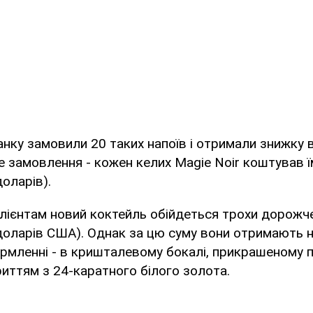
анку замовили 20 таких напоїв і отримали знижку 
е замовлення - кожен келих Magie Noir коштував ї
доларів).
ієнтам новий коктейль обійдеться трохи дорожче
 доларів США). Однак за цю суму вони отримають н
рмленні - в кришталевому бокалі, прикрашеному 
иттям з 24-каратного білого золота.