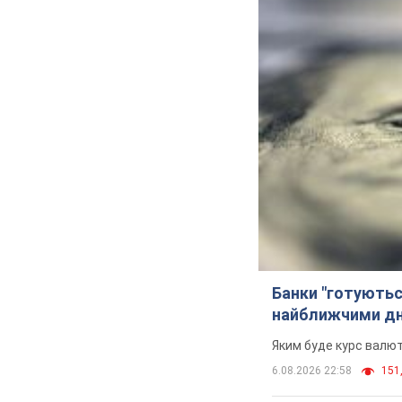
Банки "готуютьс
найближчими д
Яким буде курс валют
6.08.2026 22:58
151,