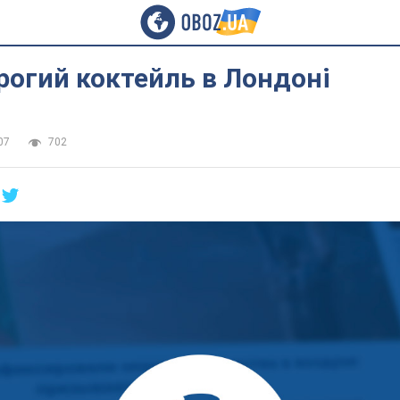
огий коктейль в Лондоні
07
702