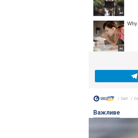
Світ
Cа
Важливе