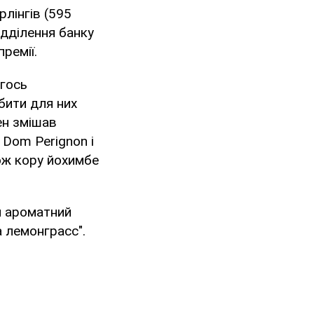
рлінгів (595
ідділення банку
ремії.
огось
обити для них
ен змішав
 Dom Perignon і
кож кору йохимбе
й ароматний
 лемонграсс".