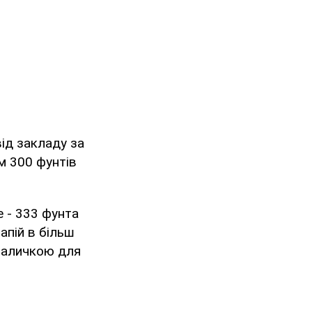
від закладу за
м 300 фунтів
 - 333 фунта
апій в більш
паличкою для