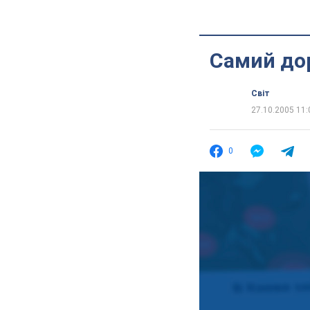
Cамий дор
Світ
27.10.2005 11:
0