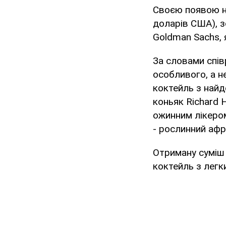
Своєю появою на
доларів США), з
Goldman Sachs, 
За словами спів
особливого, а н
коктейль з найд
коньяк Richard 
ожинним лікером
- рослинний афр
Отриману суміш 
коктейль з легк