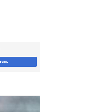
!
тись