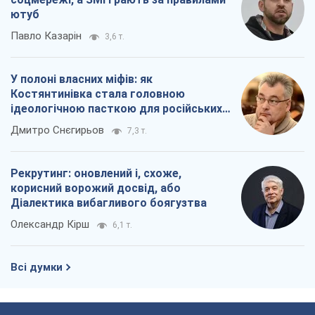
ютуб
Павло Казарін
3,6 т.
У полоні власних міфів: як
Костянтинівка стала головною
ідеологічною пасткою для російських
окупантів
Дмитро Снєгирьов
7,3 т.
Рекрутинг: оновлений і, схоже,
корисний ворожий досвід, або
Діалектика вибагливого боягузтва
Олександр Кірш
6,1 т.
Всі думки