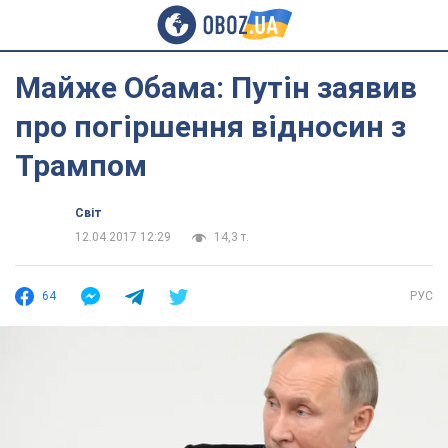
Майже Обама: Путін заявив
про погіршення відносин з
Трампом
Світ
12.04.2017 12:29
14,3 т.
64
РУС