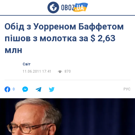
Обід з Уорреном Баффетом
пішов з молотка за $ 2,63
млн
Світ
11.06.2011 17:41
870
0
РУС