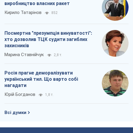
виробництво власних ракет
Кирило Татарінов
852
Посмертна "презумпція винуватості":
хто дозволив ТЦК судити загиблих
захисників
Марина Ставнійчук
2,8 т.
Росія прагне деморалізувати
український тил. Що варто собі
нагадати
Юрій Богданов
1,8 т.
Всі думки