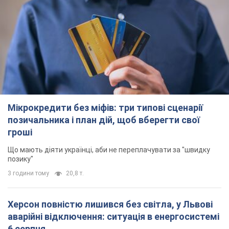
Мікрокредити без міфів: три типові сценарії
позичальника і план дій, щоб вберегти свої
гроші
Що мають діяти українці, аби не переплачувати за "швидку
позику"
3 години тому
20,8 т.
Херсон повністю лишився без світла, у Львові
аварійні відключення: ситуація в енергосистемі
6 серпня