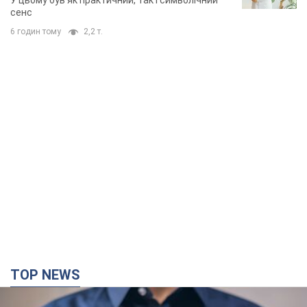
У цьому був як практичний, так і символічний
сенс
6 годин тому
2,2 т.
TOP NEWS