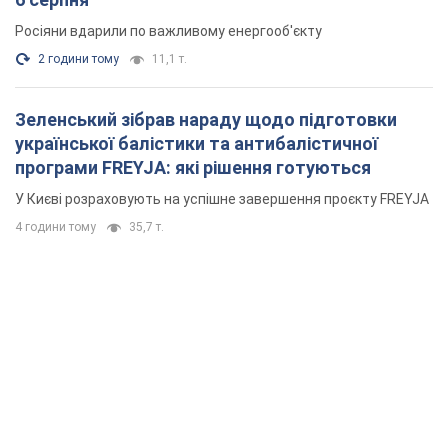
Росіяни вдарили по важливому енергооб'єкту
2 години тому
11,1 т.
Зеленський зібрав нараду щодо підготовки
української балістики та антибалістичної
програми FREYJA: які рішення готуються
У Києві розраховують на успішне завершення проєкту FREYJA
4 години тому
35,7 т.