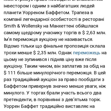
інвестором і одним з найбагатших людей
планети Уорреном Баффетом. Трапеза в
компанії легендарної особистості в ресторані
Smith & Wollensky на Манхеттені обійшлася
самому щедрому учаснику торгів в $ 2,63 млн.
Ім'я переможця аукціону не називається.
Відомо тільки що фінальне пропозиція склала
трохи менше $ 2,35 млн. Однак
переможець
на
цьому не зупинився і підняв ціну вже після
аукціону. Таким чином, він заплатив за обід на
$ 111 більше минулорічного переможця. В цей
раз традиційний аукціон за право пообідати з
Баффетом привернув значно менше уваги, ніж
минулого. У торгах брали участь всього два
претенденти, в порівнянні з дев'ятьма торік.
Уоррен Баффет традиційно виставляє на