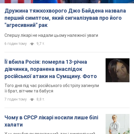
Дружина тяжкохворого Джо Байдена назвала
перший симптом, який сигналізував про його
"агресивний" рак
Спершу лікарі не надали цьому належної уваги
6 годин тому
9,7 т.
Її вбила Росія: померла 13-річна
дівчинка, поранена внаслідок
російської атаки на Сумщину. Фото
Того дня під час російського обстрілу загинули
її брат, вітчим та бабуся
7 годин тому
8,8 т.
Чому в СРСР лікарі носили лише білі
халати