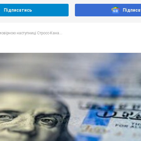
Підписатись
Підписа
овірною наступниці Стросс-Кана...