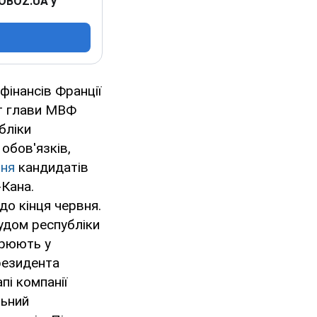
 OBOZ.UA у
фінансів Франції
ст глави МВФ
бліки
обов'язків,
ння
кандидатів
-Кана.
о кінця червня.
удом республіки
озрюють у
резидента
пі компанії
льний