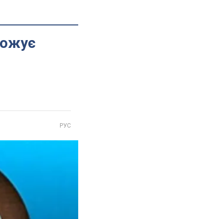
рожує
РУС