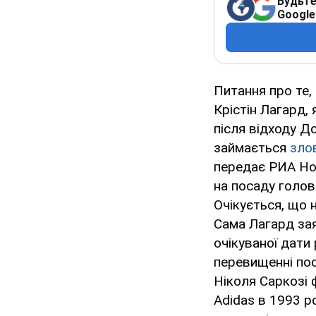
Будьте
Google
Питання про те,
Крістін Лагард
після відходу Д
займається
зло
передає РИА Но
на посаду голов
Очікується, що 
Сама Лагард зая
очікуваної дати 
перевищенні по
Ніколя Саркозі 
Adidas в 1993 р