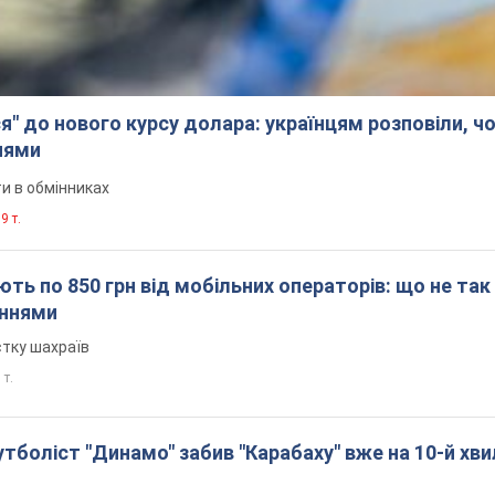
я" до нового курсу долара: українцям розповіли, чо
нями
и в обмінниках
9 т.
ть по 850 грн від мобільних операторів: що не так
еннями
стку шахраїв
 т.
боліст "Динамо" забив "Карабаху" вже на 10-й хви