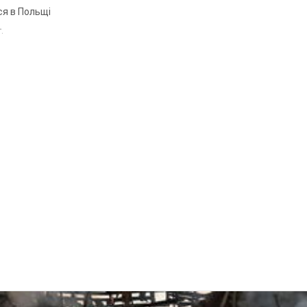
ся в Польщі
т.