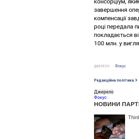
консорціум, яки
завершення опер
компенсації зав
році передала п
покладається ві
100 млн. у вигля
Фокус
ДЖЕРЕЛО:
Редакційна політика
Джерело
Фокус