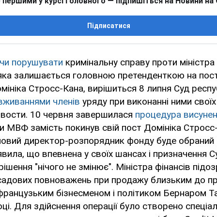
 першими у курсі головного — підпишіться на Новини на
Підписатися
чи порушувати
кримінальну справу проти міністра 
, яка залишається головною претенденткою на по
омініка Стросс-Кана, вирішиться 8 липня Суд респу
вживаннями членів
уряду при виконанні ними своїх 
вости. 10 червня завершилася
процедура висуне
и МВФ замість покинув свій пост Домініка Стросс
новий директор-розпорядник фонду буде обраний д
вила, що впевнена у своїх шансах і призначення С
рішення "нічого не змінює". Міністра фінансів під
садових повноважень при продажу близьким до п
французьким бізнесменом і політиком Бернаром Та
оці. Для здійснення операції було створено спеціа