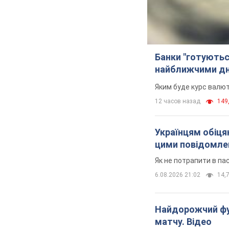
Банки "готуютьс
найближчими д
Яким буде курс валют
12 часов назад
149,
Українцям обіцяю
цими повідомл
Як не потрапити в па
6.08.2026 21:02
14,7
Найдорожчий фут
матчу. Відео