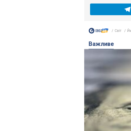
Світ
Йм
Важливе