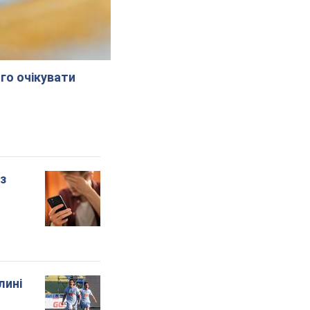
го очікувати
 з
лині