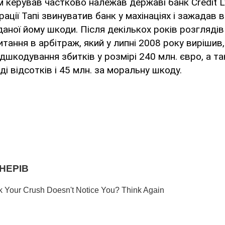
м керував частково належав державі банк Credit L
ації Тапі звинуватив банк у махінаціях і зажадав 
даної йому шкоди. Після декількох років розгляді
итання в арбітраж, який у липні 2008 року вирішив,
дшкодування збитків у розмірі 240 млн. євро, а т
ді відсотків і 45 млн. за моральну шкоду.