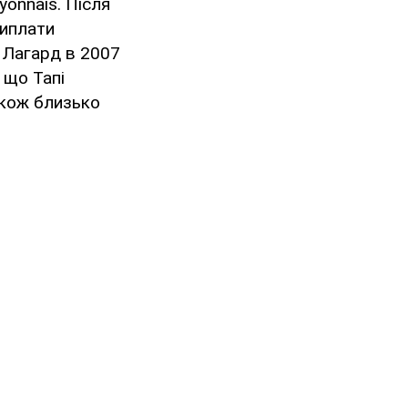
yonnais. Після
виплати
в Лагард в 2007
 що Тапі
акож близько