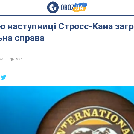
ю наступниці Стросс-Кана заг
ьна справа
34
924