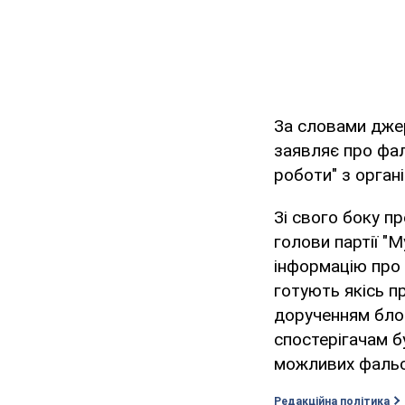
За словами джер
заявляє про фал
роботи" з органі
Зі свого боку п
голови партії "
інформацію про 
готують якісь п
дорученням блок
спостерігачам б
можливих фальси
Редакційна політика