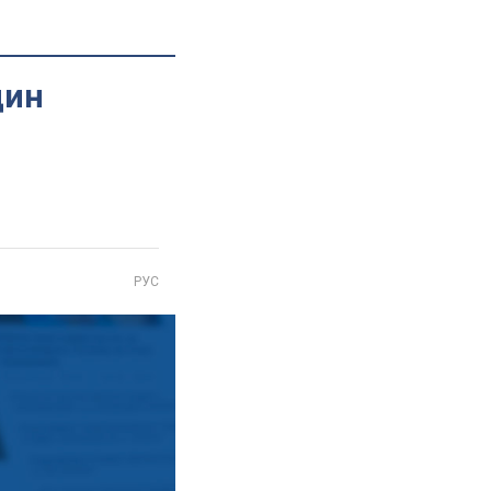
дин
РУС