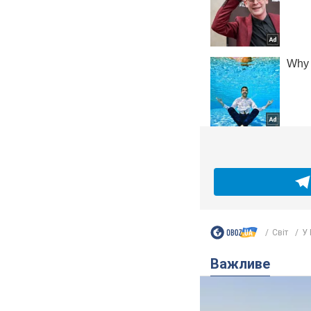
Світ
У 
Важливе