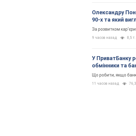
Олександру Поно
90-х та який ви
За розвитком кар'єри
9 часов назад
8,5 т.
У ПриватБанку р
обмінники та ба
Що робити, якщо банк
11 часов назад
76,3