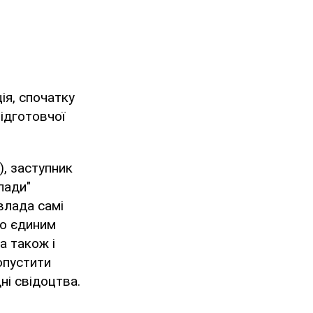
ія, спочатку
підготовчої
), заступник
лади"
влада самі
що єдиним
а також і
опустити
ні свідоцтва.