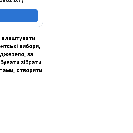
 OBOZ.UA у
и влаштувати
нтські вибори,
 джерело, за
бувати зібрати
ктами, створити