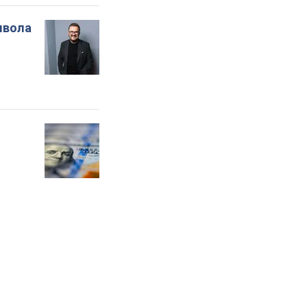
мвола