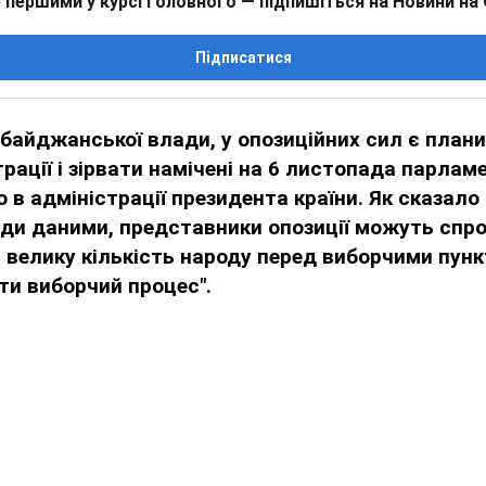
 першими у курсі головного — підпишіться на Новини на
Підписатися
байджанської влади, у опозиційних сил є план
рації і зірвати намічені на 6 листопада парламе
 в адміністрації президента країни. Як сказало
ди даними, представники опозиції можуть спро
 велику кількість народу перед виборчими пун
ати виборчий процес".