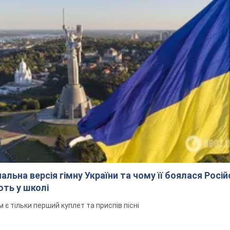
альна версія гімну України та чому її боялася Росій
ють у школі
 тільки перший куплет та приспів пісні