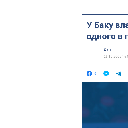
У Баку вл
одного в 
Світ
29.10.2005 16:
0