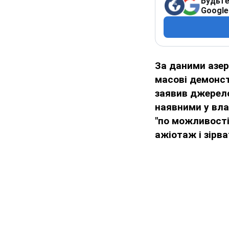
Будьте
Google
За даними азер
масові демонст
заявив джерело
наявними у вла
"по можливості
ажіотаж і зірв