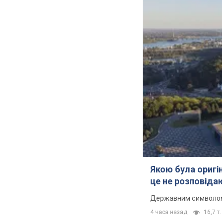
Якою була оригін
це не розповіда
Державним символом є
4 часа назад
16,7 т.