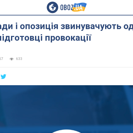
ади і опозиція звинувачують о
підготовці провокації
57
633