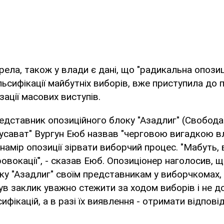
ела, також у влади є дані, що "радикальна опозиц
ьсифікації майбутніх виборів, вже приступила до 
зації масових виступів.
редставник опозиційного блоку "Азадлиг" (Свобода
Мусават" Вургун Еюб назвав "черговою вигадкою в
намір опозиції зірвати виборчий процес. "Мабуть, 
ровокації", - сказав Еюб. Опозиціонер наголосив, 
у "Азадлиг" своїм представникам у виборчкомах, 
ув заклик уважно стежити за ходом виборів і не д
фікацій, а в разі їх виявлення - отримати відповід