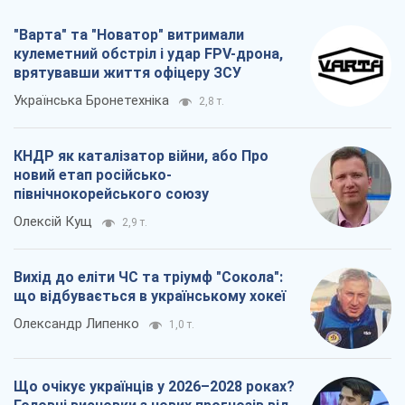
"Варта" та "Новатор" витримали
кулеметний обстріл і удар FPV-дрона,
врятувавши життя офіцеру ЗСУ
Українська Бронетехніка
2,8 т.
КНДР як каталізатор війни, або Про
новий етап російсько-
північнокорейського союзу
Олексій Кущ
2,9 т.
Вихід до еліти ЧС та тріумф "Сокола":
що відбувається в українському хокеї
Олександр Липенко
1,0 т.
Що очікує українців у 2026–2028 роках?