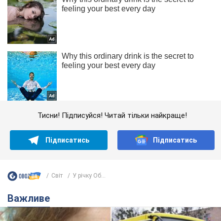
Тисни! Підписуйся! Читай тільки найкраще!
Підписатись
Підписатись
Світ
У річку Об...
Важливе