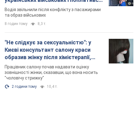
Відео
Водія звільнили після конфлікту з пасажирами
та образ військових
8 годин тому
8,3 т.
"Не слідкує за сексуальністю": у
Києві консультант салону краси
образив жінку після хімієтерапії,
розгорівся скандал. Фото
Працівник салону почав надавати оцінку
зовнішності жінки, сказавши, що вона носить
"чоловічу стрижку"
2 години тому
10,4 т.