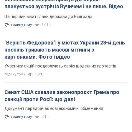
планується зустріч із Вучичем і не лише. Відео
Це перший візит глави держави до Бєлграда
годину тому
64,1 т.
"Верніть Федорова": у містах України 23-й день
поспіль тривають масові мітинги з
картонками. Фото і відео
Учасники акцій продовжують серію щоденних протестів
годину тому
1,9 т.
Сенат США схвалив законопроєкт Грема про
санкції проти Росії: що далі
Документ передбачає нові економічні обмеження
годину тому
4,1 т.