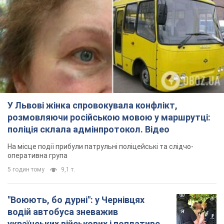
У Львові жінка спровокувала конфлікт,
розмовляючи російською мовою у маршрутці:
поліція склала адмінпротокол. Відео
На місце події прибули патрульні поліцейські та слідчо-
оперативна група
5 годин тому
9,1 т.
"Воюють, бо дурні": у Чернівцях
водій автобуса зневажив
українських військових і поплатився.