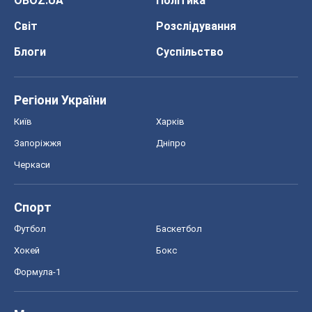
OBOZ.UA
Політика
Світ
Розслідування
Блоги
Суспільство
Регіони України
Київ
Харків
Запоріжжя
Дніпро
Черкаси
Спорт
Футбол
Баскетбол
Хокей
Бокс
Формула-1