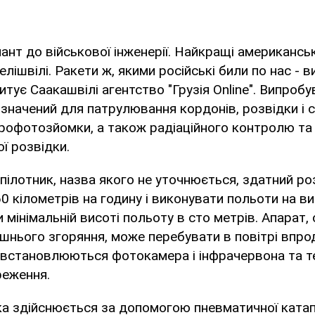
лант до військової інженерії. Найкращі американськ
ішвілі. Ракети ж, якими російські били по нас - в
цитує Саакашвілі агентство "Грузія Online". Випроб
значений для патрулювання кордонів, розвідки і
аерофотозйомки, а також радіаційного контролю та
ї розвідки.
пілотник, назва якого не уточнюється, здатний р
0 кілометрів на годину і виконувати польоти на ви
и мінімальній висоті польоту в сто метрів. Апарат
шнього згоряння, може перебувати в повітрі впр
 встановлюються фотокамера і інфрачервона та 
реження.
ка здійснюється за допомогою пневматичної катап