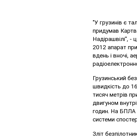
"У грузинів є та
придумав Картвел
Надірашвілі", - 
2012 апарат при
вдень і вночі, 
радіоелектронно
Грузинський без
швидкість до 16
тисяч метрів пр
двигуном внутрі
годин. На БПЛА
системи спосте
Зліт безпілотни