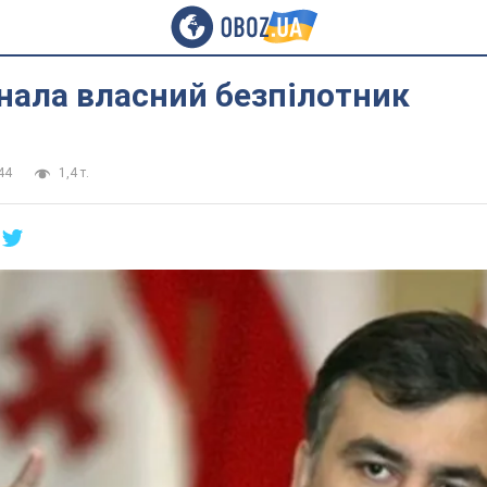
знала власний безпілотник
44
1,4 т.