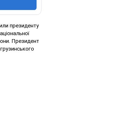
или президенту
аціональної
рони. Президент
 грузинського