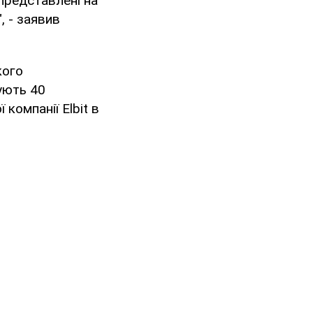
представлені на
, - заявив
кого
тують 40
 компанії Elbit в