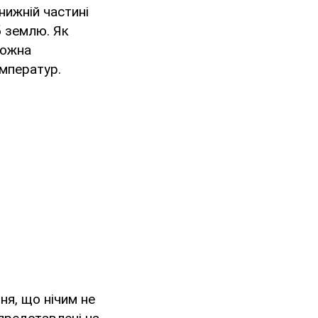
нижній частині
б землю. Як
можна
емператур.
ня, що нічим не