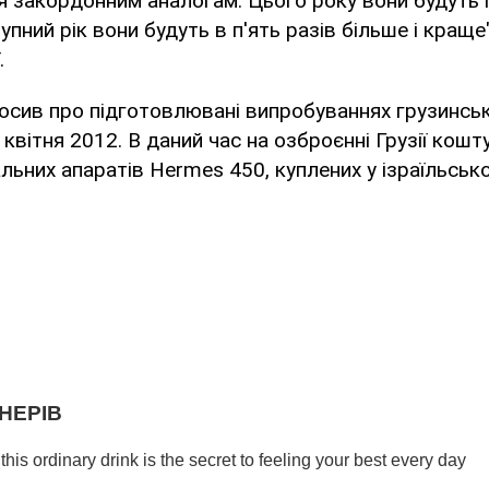
 закордонним аналогам. Цього року вони будуть 
тупний рік вони будуть в п'ять разів більше і краще"
.
осив про підготовлювані випробуваннях грузинсь
 квітня 2012. В даний час на озброєнні Грузії кош
льних апаратів Hermes 450, куплених у ізраїльської