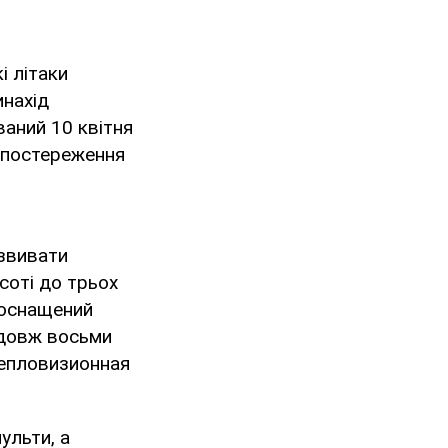
і літаки
инахід
уваний 10 квітня
 спостереження
озвивати
соті до трьох
, оснащений
одовж восьми
тепловизионная
ульти, а