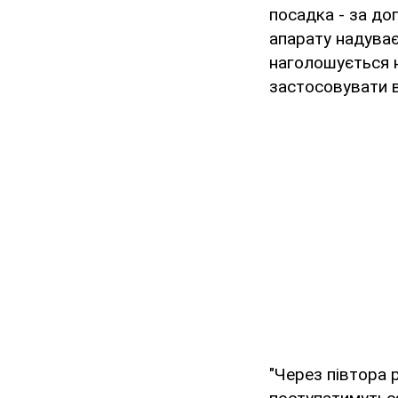
посадка - за до
апарату надуває
наголошується н
застосовувати в
"Через півтора 