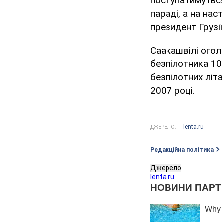
поступатимуться
параді, а на нас
президент Грузії
Саакашвілі огол
безпілотника 10
безпілотних літа
2007 році.
lenta.ru
ДЖЕРЕЛО:
Редакційна політика
Джерело
lenta.ru