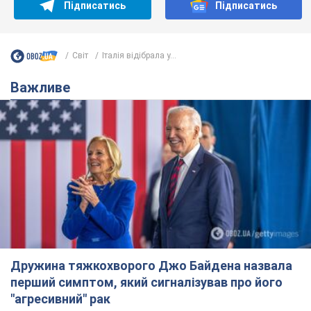
Підписатись
Підписатись
Світ
Італія відібрала у...
Важливе
Дружина тяжкохворого Джо Байдена назвала
перший симптом, який сигналізував про його
"агресивний" рак