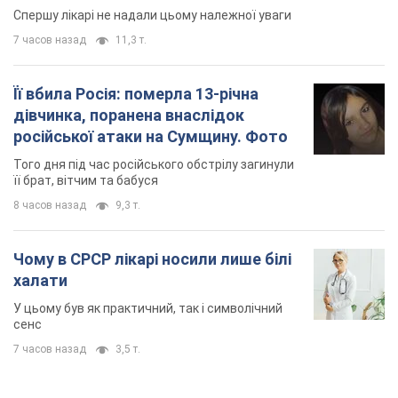
Спершу лікарі не надали цьому належної уваги
7 часов назад
11,3 т.
Її вбила Росія: померла 13-річна
дівчинка, поранена внаслідок
російської атаки на Сумщину. Фото
Того дня під час російського обстрілу загинули
її брат, вітчим та бабуся
8 часов назад
9,3 т.
Чому в СРСР лікарі носили лише білі
халати
У цьому був як практичний, так і символічний
сенс
7 часов назад
3,5 т.