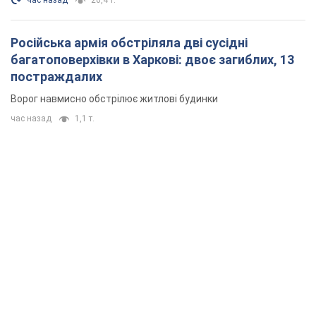
час назад
20,4 т.
Російська армія обстріляла дві сусідні
багатоповерхівки в Харкові: двоє загиблих, 13
постраждалих
Ворог навмисно обстрілює житлові будинки
час назад
1,1 т.