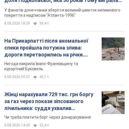
доля Подкопаєвої, яка 30 років тому виграла
"золото" Олімпіади
У фанатів донеччанки зберігся великий шматок килимового
покриття з надписом "Атланта-1996"
8.08.2026 18:30
39,4 т.
На Прикарпатті після аномальної
спеки пройшла потужна злива:
дороги перетворились на річки.
Відео
Негода накрила Івано-Франківщину та
курортний Буковель
8.08.2026 09:27
40,1 т.
Жінці нарахували 729 тис. грн боргу
за газ через покази зіпсованого
лічильника: суддя ухвалив
неочікуване рішення
Чи треба платити борг через донарахування
8.08.2026 14:43
32,4 т.