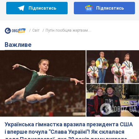
Підписатись
Підписатись
Світ
Путін пообіцяв жертвам...
Важливе
Українська гімнастка вразила президента США
і вперше почула "Слава Україні"! Як склалася