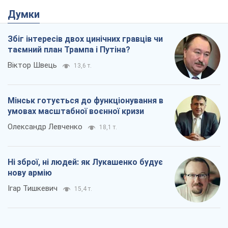
Думки
Збіг інтересів двох цинічних гравців чи
таємний план Трампа і Путіна?
Віктор Швець
13,6 т.
Мінськ готується до функціонування в
умовах масштабної воєнної кризи
Олександр Левченко
18,1 т.
Ні зброї, ні людей: як Лукашенко будує
нову армію
Ігар Тишкевич
15,4 т.