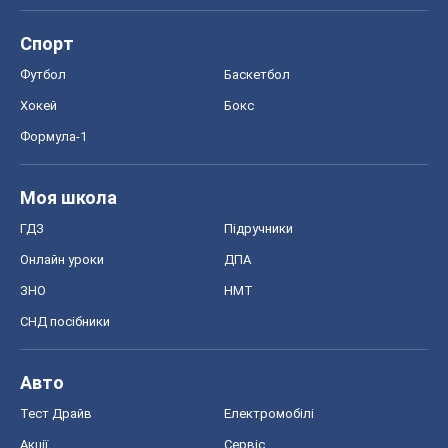
Спорт
Футбол
Баскетбол
Хокей
Бокс
Формула-1
Моя школа
ГДЗ
Підручники
Онлайн уроки
ДПА
ЗНО
НМТ
СНД посібники
Авто
Тест Драйв
Електромобілі
Акції
Сервіс