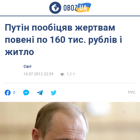
Путін пообіцяв жертвам
повені по 160 тис. рублів і
житло
Світ
18.07.2012 22:59
1,1 т.
0
РУС