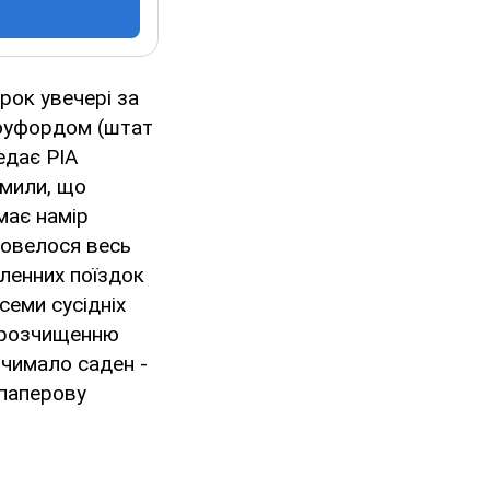
ок увечері за
роуфордом (штат
едає РІА
омили, що
 має намір
 довелося весь
ленних поїздок
семи сусідніх
и розчищенню
 чимало саден -
 паперову