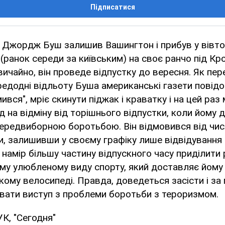
Підписатися
Джордж Буш залишив Вашингтон і прибув у вівтор
(ранок середи за київським) на своє ранчо під К
звичайно, він проведе відпустку до вересня. Як пер
редодні відльоту Буша американські газети повід
вся", мріє скинути піджак і краватку і на цей раз
ід на відміну від торішнього відпустки, коли йому
ередвиборною боротьбою. Він відмовився від чис
ки, залишивши у своєму графіку лише відвідування 
 намір більшу частину відпускного часу приділит
єму улюбленому виду спорту, який доставляє йому
ькому велосипеді. Правда, доведеться засісти і за
увати виступ з проблеми боротьби з тероризмом.
К, "Сегодня"