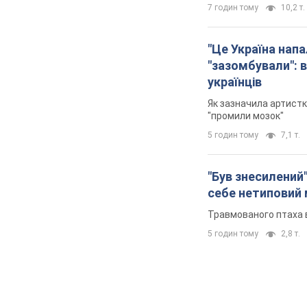
7 годин тому
10,2 т.
"Це Україна напа
"зазомбували": в
українців
Як зазначила артистк
"промили мозок"
5 годин тому
7,1 т.
"Був знесилений"
себе нетиповий
Травмованого птаха 
5 годин тому
2,8 т.