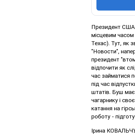
Президент США 
місцевим часом 
Техас). Тут, як 
"Новости", напе
президент "втоми
відпочити як сл
час займатися п
під час відпуст
штатів. Буш має
чагарнику і сво
катання на гірс
роботу - підгот
Ірина КОВАЛЬЧУ