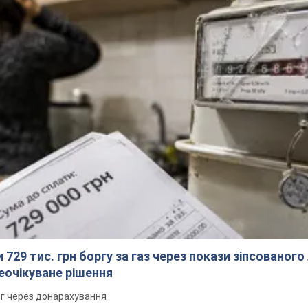
 729 тис. грн боргу за газ через покази зіпсованого
еочікуване рішення
рг через донарахування