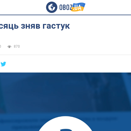
сяць зняв гастук
0
870