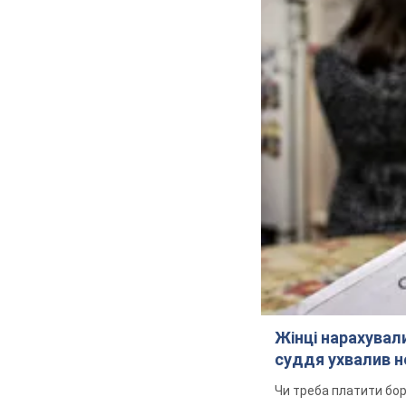
Жінці нарахували
суддя ухвалив н
Чи треба платити бо