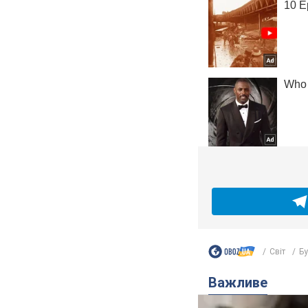
Світ
Бу
Важливе