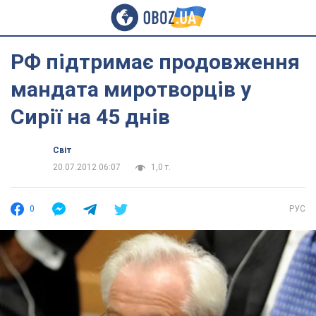
РФ підтримає продовження
мандата миротворців у
Сирії на 45 днів
Світ
20.07.2012 06:07
1,0 т.
0
РУС