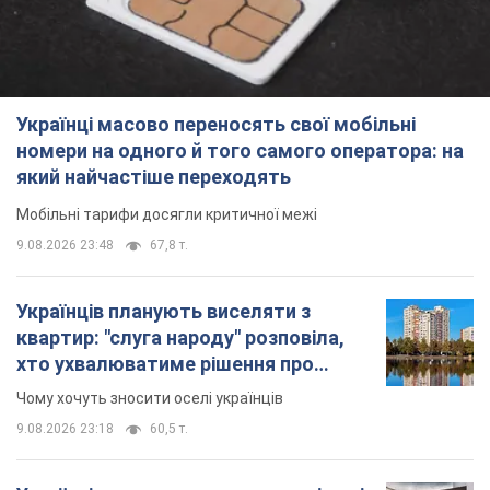
Українці масово переносять свої мобільні
номери на одного й того самого оператора: на
який найчастіше переходять
Мобільні тарифи досягли критичної межі
9.08.2026 23:48
67,8 т.
Українців планують виселяти з
квартир: "слуга народу" розповіла,
хто ухвалюватиме рішення про
знесення будинків
Чому хочуть зносити оселі українців
9.08.2026 23:18
60,5 т.