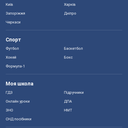
Київ
Харків
Запоріжжя
Дніпро
Черкаси
Спорт
Футбол
Баскетбол
Хокей
Бокс
Формула-1
Моя школа
ГДЗ
Підручники
Онлайн уроки
ДПА
ЗНО
НМТ
СНД посібники