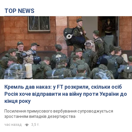
TOP NEWS
Кремль дав наказ: у FT розкрили, скільки осіб
Росія хоче відправити на війну проти України до
кінця року
Посилення примусового вербування супроводжується
зростанням випадків дезертирства
час назад
3,5 т.