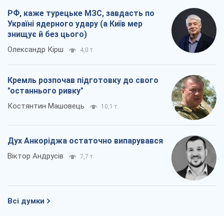
РФ, каже турецьке МЗС, завдасть по
Україні ядерного удару (а Київ мер
знищує й без цього)
Олександр Кірш
4,0 т.
Кремль розпочав підготовку до свого
"останнього ривку"
Костянтин Машовець
10,1 т.
Дух Анкоріджа остаточно випарувався
Віктор Андрусів
7,7 т.
Всі думки