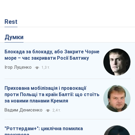
Rest
Думки
Блокада за блокаду, або Закрите Чорне
море – час закривати Росії Балтику
Ігор Луценко
1,3 т.
Прихована мобілізація і провокації
проти Польщі та країн Балтії: що стоїть
за новими планами Кремля
Вадим Денисенко
2,4 т.
"Роттердам+": циклічна помилка
прокурора