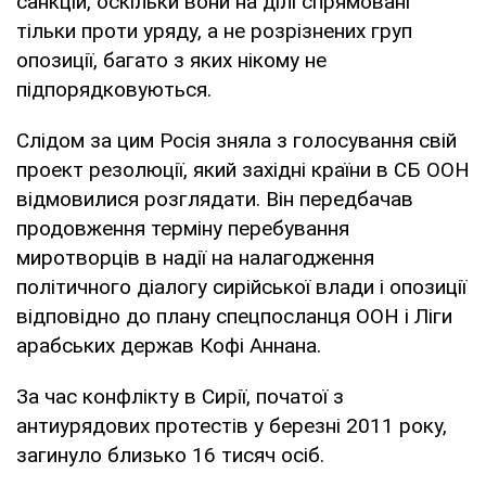
санкцій, оскільки вони на ділі спрямовані
тільки проти уряду, а не розрізнених груп
опозиції, багато з яких нікому не
підпорядковуються.
Слідом за цим Росія зняла з голосування свій
проект резолюції, який західні країни в СБ ООН
відмовилися розглядати. Він передбачав
продовження терміну перебування
миротворців в надії на налагодження
політичного діалогу сирійської влади і опозиції
відповідно до плану спецпосланця ООН і Ліги
арабських держав Кофі Аннана.
За час конфлікту в Сирії, початої з
антиурядових протестів у березні 2011 року,
загинуло близько 16 тисяч осіб.