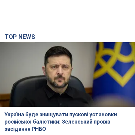
Україна буде знищувати пускові установки
російської балістики: Зеленський провів
засідання РНБО
Глава держави заявив, що установки будуть атаковані
11 часов назад
125,6 т.
У липні армія РФ втратила рекордну кількість
БпЛА, човнів і катерів: в Міноборони
оприлюднили статистику
Минулого місяця також зросли втрати РФ у живій силі, танках