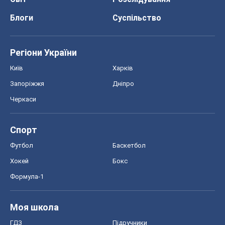
Спорт
Футбол
Баскетбол
Хокей
Бокс
Формула-1
Моя школа
ГДЗ
Підручники
Онлайн уроки
ДПА
ЗНО
НМТ
СНД посібники
Авто
Тест Драйв
Електромобілі