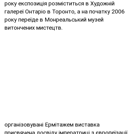
року експозиція розміститься в Художній
галереї Онтаріо в Торонто, а на початку 2006
року переїде в Монреальський музей
витончених мистецтв.
організовувані Ермітажем виставка
присвячена досвіду імператриці з європеїзації