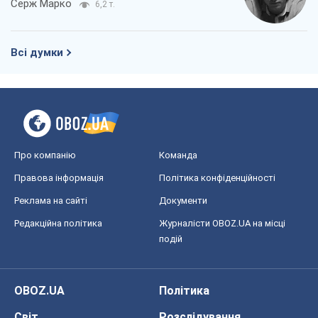
Про компанію
Команда
Правова інформація
Політика конфіденційності
Реклама на сайті
Документи
Редакційна політика
Журналісти OBOZ.UA на місці
подій
OBOZ.UA
Політика
Світ
Розслідування
Блоги
Суспільство
Регіони України
Київ
Харків
Запоріжжя
Дніпро
Черкаси