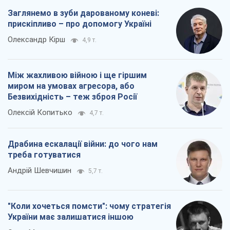
Олексій Копитько
4,7 т.
Драбина ескалації війни: до чого нам
треба готуватися
Андрій Шевчишин
5,7 т.
"Коли хочеться помсти": чому стратегія
України має залишатися іншою
Серж Марко
6,2 т.
Всі думки