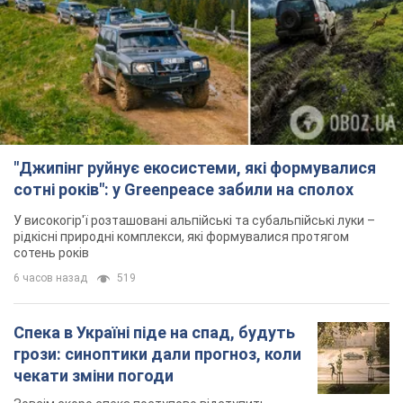
сотні років": у Greenpeace забили на сполох
У високогір'ї розташовані альпійські та субальпійські луки –
рідкісні природні комплекси, які формувалися протягом
сотень років
6 часов назад
519
Спека в Україні піде на спад, будуть
грози: синоптики дали прогноз, коли
чекати зміни погоди
Зовсім скоро спека поступово відступить
5.08.2026 14:59
5,9 т.
"Чи, може, я залякана з дитинства?"
Олена Зарецька – про вбивство
бабусі-дисидентки Алли Горської,
критику Дмитра Стуса та втечу в
OBOZ.UA зустрів онуку художниці-дисидентки в
Португалію з 5 дітьми
Лісабоні