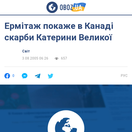
Ермітаж покаже в Канаді
скарби Катерини Великої
Світ
3.08.2005 06:26
657
0
РУС