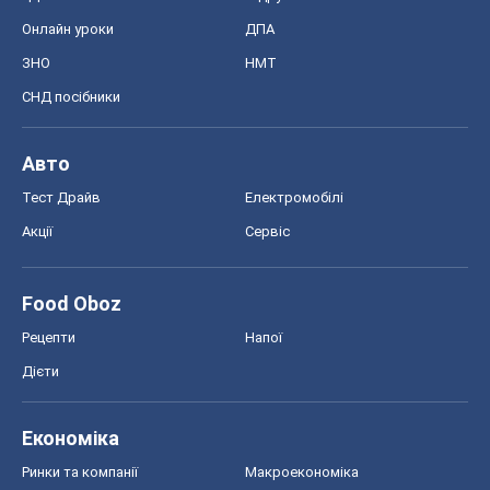
Акції
Сервіс
Food Oboz
Рецепти
Напої
Дієти
Економіка
Ринки та компанії
Макроекономіка
MedOboz
Новини медицини
MAMACLUB
Шоу
Афіша
Плітки