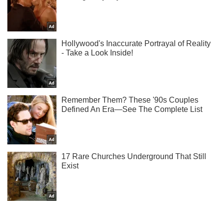
Не набридаємо! Тільки найважливіше - підписуйся на наш