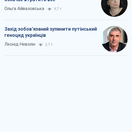
Заглянемо в зуби дарованому коневі:
прискіпливо – про допомогу Україні
Олександр Кірш
4,9 т.
Між жахливою війною і ще гіршим
миром на умовах агресора, або
Безвихідність – теж зброя Росії