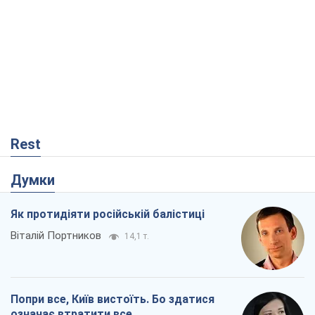
Rest
Думки
Як протидіяти російській балістиці
Віталій Портников
14,1 т.
Попри все, Київ вистоїть. Бо здатися
означає втратити все
Ольга Айвазовська
9,7 т.
Захід зобов'язаний зупинити путінський
геноцид українців
Леонід Невзлін
2,7 т.