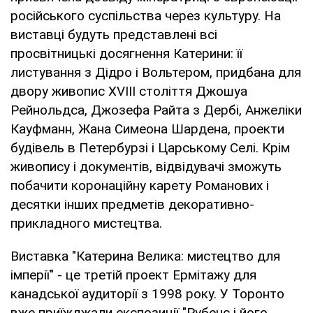
російського суспільства через культуру. На
виставці будуть представлені всі
просвітницькі досягнення Катерини: її
листування з Дідро і Вольтером, придбана для
двору живопис XVIII століття Джошуа
Рейнольдса, Джозефа Райта з Дербі, Анжеліки
Кауфманн, Жана Симеона Шардена, проекти
будівель в Петербурзі і Царському Селі. Крім
живопису і документів, відвідувачі зможуть
побачити коронаційну карету Романових і
десятки інших предметів декоративно-
прикладного мистецтва.
Виставка "Катерина Велика: мистецтво для
імперії" - це третій проект Ермітажу для
канадської аудиторії з 1998 року. У Торонто
вже приїжджали експозиції "Рубенс і його