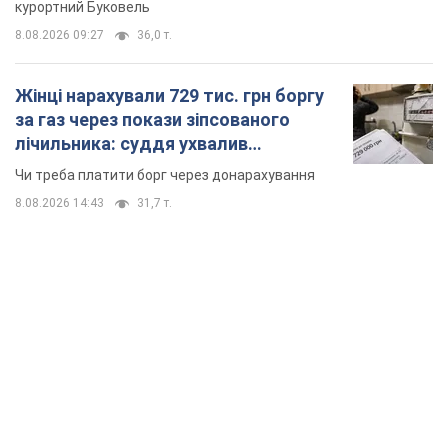
курортний Буковель
8.08.2026 09:27
36,0 т.
Жінці нарахували 729 тис. грн боргу
за газ через покази зіпсованого
лічильника: суддя ухвалив
неочікуване рішення
Чи треба платити борг через донарахування
8.08.2026 14:43
31,7 т.