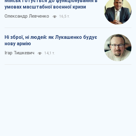
Мінськ готується до функціонування в
умовах масштабної воєнної кризи
Олександр Левченко
16,5 т.
Ні зброї, ні людей: як Лукашенко будує
нову армію
Ігар Тишкевич
14,1 т.