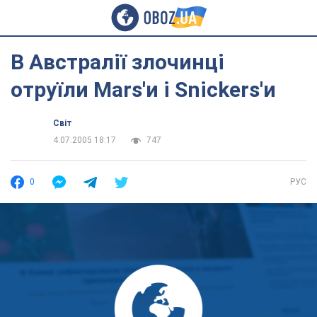
В Австралії злочинці
отруїли Mars'и і Snickers'и
Світ
4.07.2005 18:17
747
0
РУС