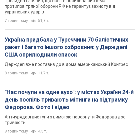
Президент заявив, що навіть посилена система
протиповітряної оборони РФ не гарантує захисту від
українських ударів
7 годин тому
51,3 т.
Україна придбала у Туреччини 70 балістичних
ракет і багато іншого озброєння: у Держдепі
США оприлюднили список
Держдеп вже поставив до відома американський Конгрес
8 годин тому
11,7 т.
"Нас почули на одне вухо": у містах України 24-й
день поспіль тривають мітинги на підтримку
Федорова. Фото і відео
Антиурядові виступи з вимогою повернути Федорова досі
тривають
8 годин тому
4,5 т.