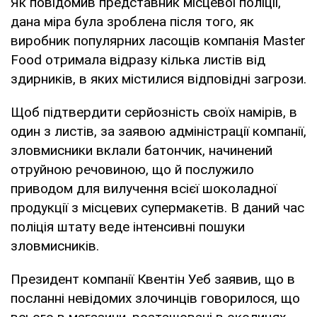
Як повідомив представник місцевої поліції,
дана міра була зроблена після того, як
виробник популярних ласощів компанія Master
Food отримала відразу кілька листів від
здирників, в яких містилися відповідні загрози.
Щоб підтвердити серйозність своїх намірів, в
один з листів, за заявою адміністрації компанії,
зловмисники вклали батончик, начинений
отруйною речовиною, що й послужило
приводом для вилучення всієї шоколадної
продукції з місцевих супермакетів. В даний час
поліція штату веде інтенсивні пошуки
зловмисників.
Президент компанії Квентін Уеб заявив, що в
посланні невідомих злочинців говорилося, що