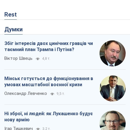
Rest
Думки
Збіг інтересів двох цинічних гравців чи
таємний план Трампа і Путіна?
Віктор Швець
4,8 т.
Мінськ готується до функціонування в
умовах масштабної воєнної кризи
Олександр Левченко
9,5 т.
Ні зброї, ні людей: як Лукашенко будує
нову армію
Ігар Тишкевич
3,2 т.