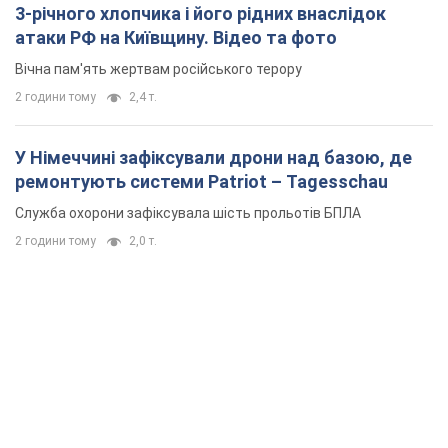
3-річного хлопчика і його рідних внаслідок
атаки РФ на Київщину. Відео та фото
Вічна пам'ять жертвам російського терору
2 години тому
2,4 т.
У Німеччині зафіксували дрони над базою, де
ремонтують системи Patriot – Tagesschau
Служба охорони зафіксувала шість прольотів БПЛА
2 години тому
2,0 т.