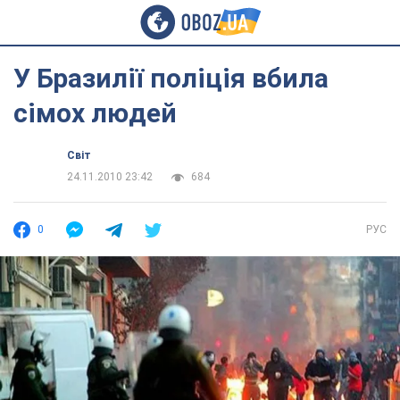
У Бразилії поліція вбила
сімох людей
Світ
24.11.2010 23:42
684
0
РУС