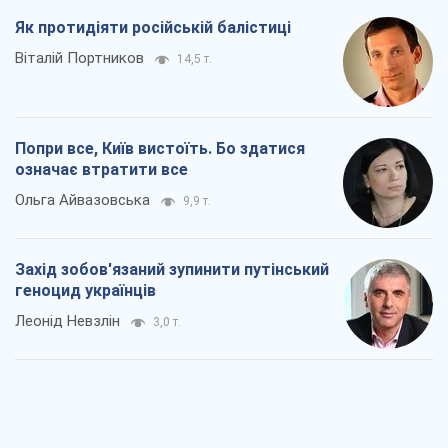
Як протидіяти російській балістиці
Віталій Портников
14,5 т.
Попри все, Київ вистоїть. Бо здатися
означає втратити все
Ольга Айвазовська
9,9 т.
Захід зобов'язаний зупинити путінський
геноцид українців
Леонід Невзлін
3,0 т.