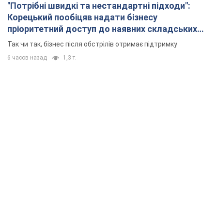
"Потрібні швидкі та нестандартні підходи":
Корецький пообіцяв надати бізнесу
пріоритетний доступ до наявних складських
приміщень
Так чи так, бізнес після обстрілів отримає підтримку
6 часов назад
1,3 т.