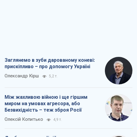
Заглянемо в зуби дарованому коневі:
прискіпливо – про допомогу Україні
Олександр Кірш
5,2 т.
Між жахливою війною і ще гіршим
миром на умовах агресора, або
Безвихідність – теж зброя Росії
Олексій Копитько
4,9 т.