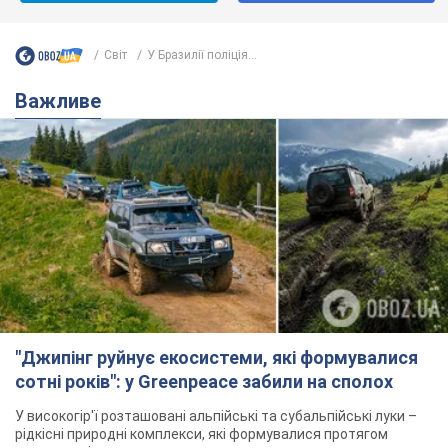
Світ
У Бразилії поліція...
Важливе
"Джипінг руйнує екосистеми, які формувалися
сотні років": у Greenpeace забили на сполох
У високогір'ї розташовані альпійські та субальпійські луки –
рідкісні природні комплекси, які формувалися протягом