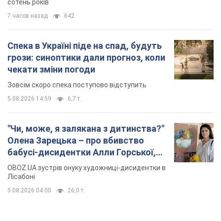
сотень років
7 часов назад
642
Спека в Україні піде на спад, будуть
грози: синоптики дали прогноз, коли
чекати зміни погоди
Зовсім скоро спека поступово відступить
5.08.2026 14:59
6,7 т.
"Чи, може, я залякана з дитинства?"
Олена Зарецька – про вбивство
бабусі-дисидентки Алли Горської,
критику Дмитра Стуса та втечу в
OBOZ.UA зустрів онуку художниці-дисидентки в
Португалію з 5 дітьми
Лісабоні
5.08.2026 04:00
26,0 т.