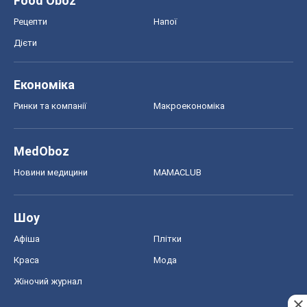
Food Oboz
Рецепти
Напої
Дієти
Економіка
Ринки та компанії
Макроекономіка
MedOboz
Новини медицини
MAMACLUB
Шоу
Афіша
Плітки
Краса
Мода
Жіночий журнал