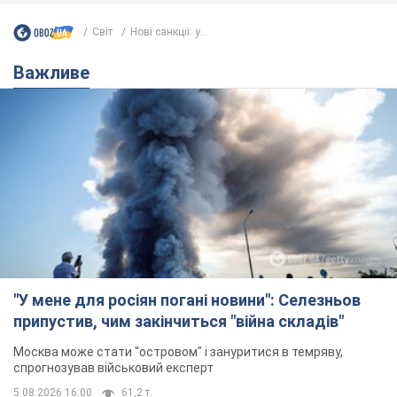
Світ
Нові санкції: у...
Важливе
"У мене для росіян погані новини": Селезньов
припустив, чим закінчиться "війна складів"
Москва може стати "островом" і зануритися в темряву,
спрогнозував військовий експерт
5.08.2026 16:00
61,2 т.