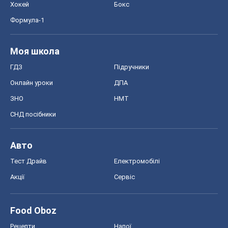
Хокей
Бокс
Формула-1
Моя школа
ГДЗ
Підручники
Онлайн уроки
ДПА
ЗНО
НМТ
СНД посібники
Авто
Тест Драйв
Електромобілі
Акції
Сервіс
Food Oboz
Рецепти
Напої