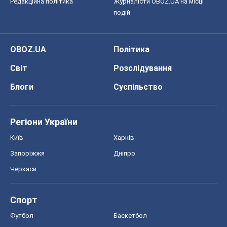
Редакційна політика
Журналісти OBOZ.UA на місці
подій
OBOZ.UA
Політика
Світ
Розслідування
Блоги
Суспільство
Регіони України
Київ
Харків
Запоріжжя
Дніпро
Черкаси
Спорт
Футбол
Баскетбол