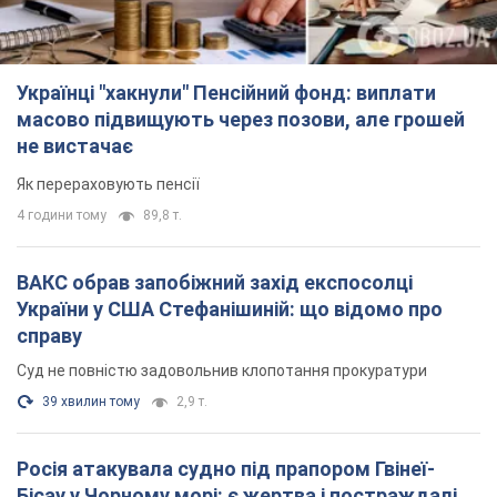
Українці "хакнули" Пенсійний фонд: виплати
масово підвищують через позови, але грошей
не вистачає
Як перераховують пенсії
4 години тому
89,8 т.
ВАКС обрав запобіжний захід експосолці
України у США Стефанішиній: що відомо про
справу
Суд не повністю задовольнив клопотання прокуратури
39 хвилин тому
2,9 т.
Росія атакувала судно під прапором Гвінеї-
Бісау у Чорному морі: є жертва і постраждалі