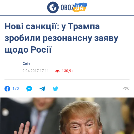
Нові санкції: у Трампа
зробили резонансну заяву
щодо Росії
Світ
9.04.2017 17:11
130,9 т.
170
РУС