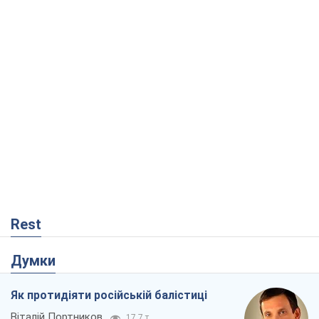
Rest
Думки
Як протидіяти російській балістиці
Віталій Портников
17,7 т.