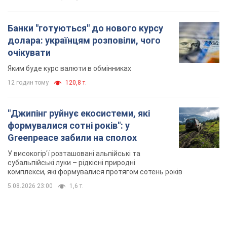
Банки "готуються" до нового курсу
долара: українцям розповіли, чого
очікувати
Яким буде курс валюти в обмінниках
12 годин тому
120,8 т.
"Джипінг руйнує екосистеми, які
формувалися сотні років": у
Greenpeace забили на сполох
У високогір'ї розташовані альпійські та
субальпійські луки – рідкісні природні
комплекси, які формувалися протягом сотень років
5.08.2026 23:00
1,6 т.