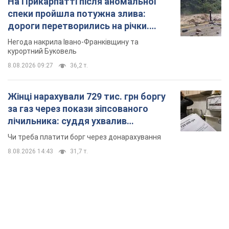
На Прикарпатті після аномальної
спеки пройшла потужна злива:
дороги перетворились на річки.
Відео
Негода накрила Івано-Франківщину та
курортний Буковель
8.08.2026 09:27
36,2 т.
Жінці нарахували 729 тис. грн боргу
за газ через покази зіпсованого
лічильника: суддя ухвалив
неочікуване рішення
Чи треба платити борг через донарахування
8.08.2026 14:43
31,7 т.