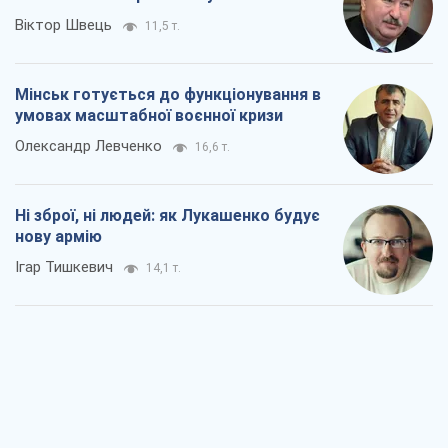
Віктор Швець
11,5 т.
Мінськ готується до функціонування в
умовах масштабної воєнної кризи
Олександр Левченко
16,6 т.
Ні зброї, ні людей: як Лукашенко будує
нову армію
Ігар Тишкевич
14,1 т.