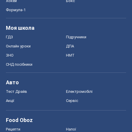
Хокей
Бокс
Формула-1
Моя школа
ГДЗ
Підручники
Онлайн уроки
ДПА
ЗНО
НМТ
СНД посібники
Авто
Тест Драйв
Електромобілі
Акції
Сервіс
Food Oboz
Рецепти
Напої