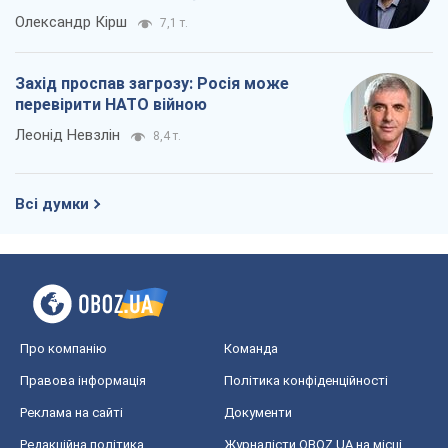
Олександр Кірш
7,1 т.
Захід проспав загрозу: Росія може
перевірити НАТО війною
Леонід Невзлін
8,4 т.
Всі думки
Про компанію
Команда
Правова інформація
Політика конфіденційності
Реклама на сайті
Документи
Редакційна політика
Журналісти OBOZ.UA на місці