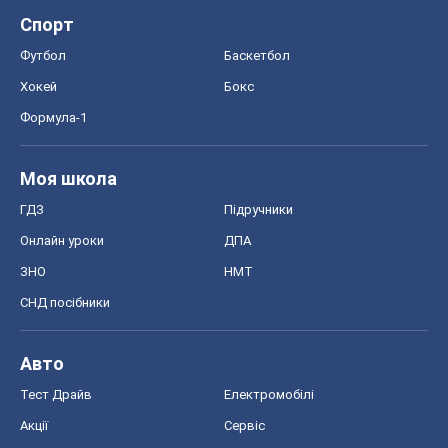
Спорт
Футбол
Баскетбол
Хокей
Бокс
Формула-1
Моя школа
ГДЗ
Підручники
Онлайн уроки
ДПА
ЗНО
НМТ
СНД посібники
Авто
Тест Драйв
Електромобілі
Акції
Сервіс