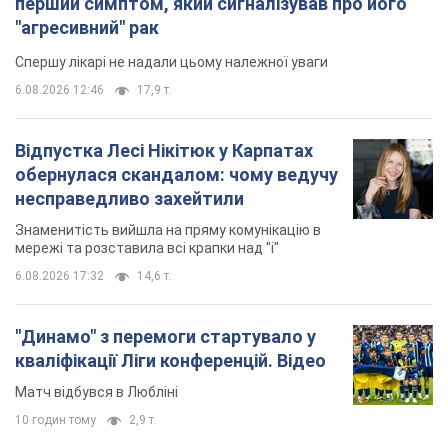
перший симптом, який сигналізував про його
"агресивний" рак
Спершу лікарі не надали цьому належної уваги
6.08.2026 12:46
17,9 т.
Відпустка Лесі Нікітюк у Карпатах
обернулася скандалом: чому ведучу
несправедливо захейтили
Знаменитість вийшла на пряму комунікацію в
мережі та розставила всі крапки над "і"
6.08.2026 17:32
14,6 т.
"Динамо" з перемоги стартувало у
кваліфікації Ліги конференцій. Відео
Матч відбувся в Любліні
10 годин тому
2,9 т.