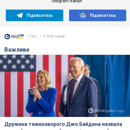
Telegram-канал
Підписатись
Підписатись
Світ
У США помер...
Важливе
Дружина тяжкохворого Джо Байдена назвала