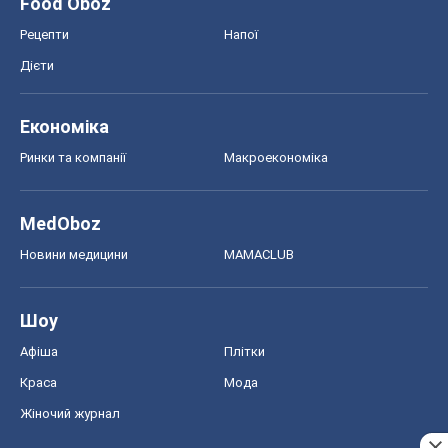
Food Oboz
Рецепти
Напої
Дієти
Економіка
Ринки та компанії
Макроекономіка
MedOboz
Новини медицини
MAMACLUB
Шоу
Афіша
Плітки
Краса
Мода
Жіночий журнал