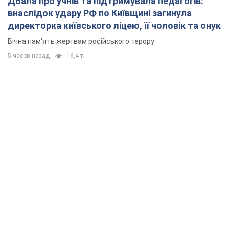
Дбала про учнів та підтримувала педагогів:
внаслідок удару РФ по Київщині загинула
директорка київського ліцею, її чоловік та онук
Вічна пам'ять жертвам російського терору
5 часов назад
16,4 т.