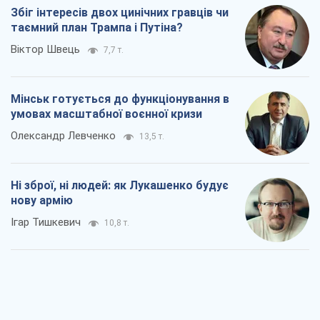
Збіг інтересів двох цинічних гравців чи
таємний план Трампа і Путіна?
Віктор Швець
7,7 т.
Мінськ готується до функціонування в
умовах масштабної воєнної кризи
Олександр Левченко
13,5 т.
Ні зброї, ні людей: як Лукашенко будує
нову армію
Ігар Тишкевич
10,8 т.