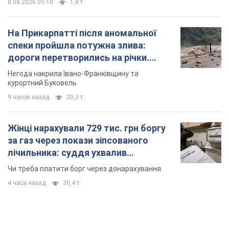
8.08.2026 05:10
1,8 т.
На Прикарпатті після аномальної
спеки пройшла потужна злива:
дороги перетворились на річки.
Відео
Негода накрила Івано-Франківщину та
курортний Буковель
9 часов назад
20,3 т.
Жінці нарахували 729 тис. грн боргу
за газ через покази зіпсованого
лічильника: суддя ухвалив
неочікуване рішення
Чи треба платити борг через донарахування
4 часа назад
30,4 т.