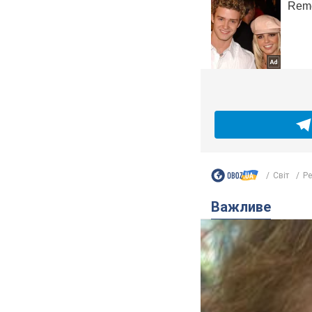
Світ
Ре
Важливе