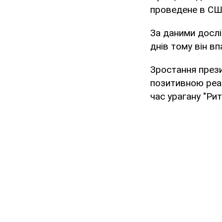
проведене в США
За даними дослі
днів тому він в
Зростання прези
позитивною реак
час урагану "Рит