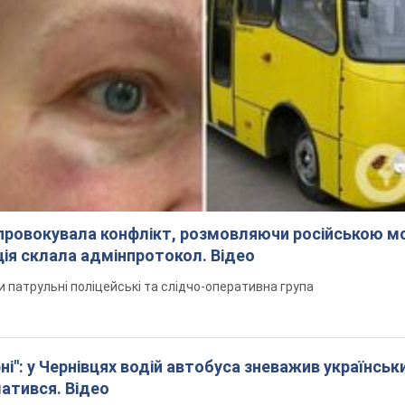
спровокувала конфлікт, розмовляючи російською м
ція склала адмінпротокол. Відео
ли патрульні поліцейські та слідчо-оперативна група
і": у Чернівцях водій автобуса зневажив українськ
латився. Відео