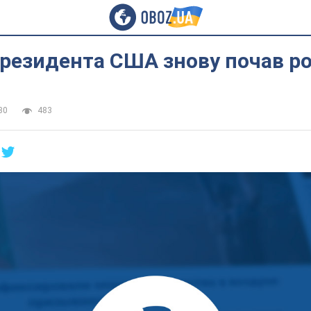
президента США знову почав р
30
483