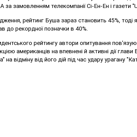
 за замовленням телекомпанії Сі-Ен-Ен і газети "
дження, рейтинг Буша зараз становить 45%, тоді 
пав до рекордної позначки в 40%.
дентського рейтингу автори опитування пов'язую
цією американців на впевнені й активні дії глави 
а" на відміну від його дій під час удару урагану "Кат