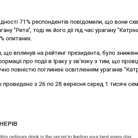
адності 71% респондентів повідомили, що вони сх
гану "Рита", тоді як його дії під час урагану "Катрі
% опитаних.
 що вплинув на рейтинг президента, було знижен
ормації про події в Іраку у зв'язку з тим, що пров
но повністю поглинені освітленням ураганів "Катрін
 проведено з 26 по 28 вересня серед 1 тисячі сем