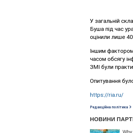
У загальній скл
Буша під час ура
оцінили лише 40
Іншим фактором,
часом обсягу інф
ЗМІ були практич
Опитування було
https://ria.ru/
Редакційна політика