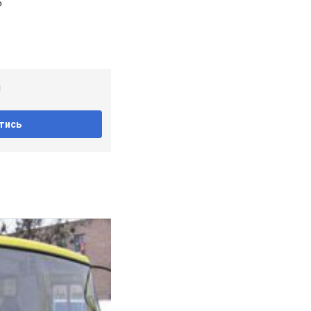
!
тись