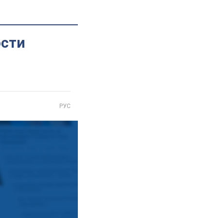
ости
РУС