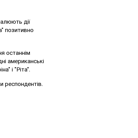
валюють дії
на" позитивно
ня останнім
ідні американські
а" і "Ріта".
и респондентів.