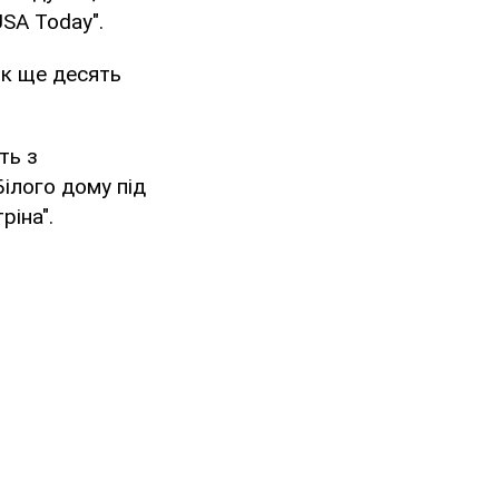
USA Today".
як ще десять
ть з
Білого дому під
ріна".