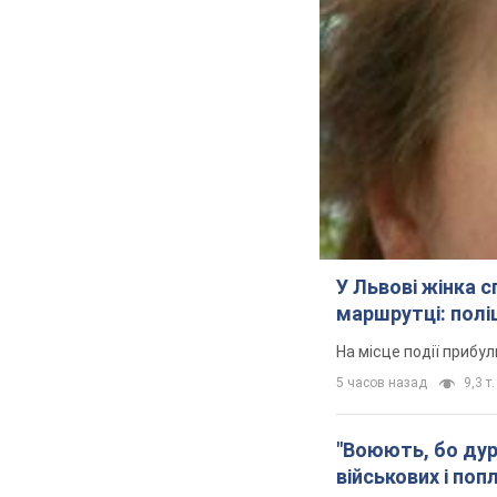
У Львові жінка 
маршрутці: полі
На місце події прибу
5 часов назад
9,3 т.
"Воюють, бо дурн
військових і поп