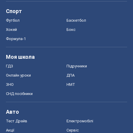
Спорт
Футбол
Баскетбол
Хокей
Бокс
Формула-1
Моя школа
ГДЗ
Підручники
Онлайн уроки
ДПА
ЗНО
НМТ
СНД посібники
Авто
Тест Драйв
Електромобілі
Акції
Сервіс