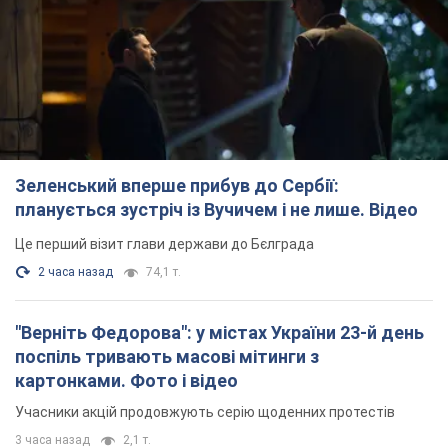
Зеленський вперше прибув до Сербії:
планується зустріч із Вучичем і не лише. Відео
Це перший візит глави держави до Бєлграда
2 часа назад
74,1 т.
"Верніть Федорова": у містах України 23-й день
поспіль тривають масові мітинги з
картонками. Фото і відео
Учасники акцій продовжують серію щоденних протестів
3 часа назад
2,1 т.