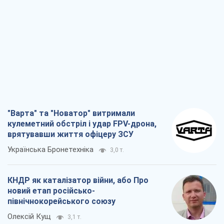
"Варта" та "Новатор" витримали
кулеметний обстріл і удар FPV-дрона,
врятувавши життя офіцеру ЗСУ
Українська Бронетехніка
3,0 т.
КНДР як каталізатор війни, або Про
новий етап російсько-
північнокорейського союзу
Олексій Кущ
3,1 т.