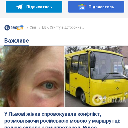
Підписатись
Підписатись
Світ
ЦВК Єгипту відсторонив...
Важливе
У Львові жінка спровокувала конфлікт,
розмовляючи російською мовою у маршрутці:
поліція склала адмінпротокол. Відео