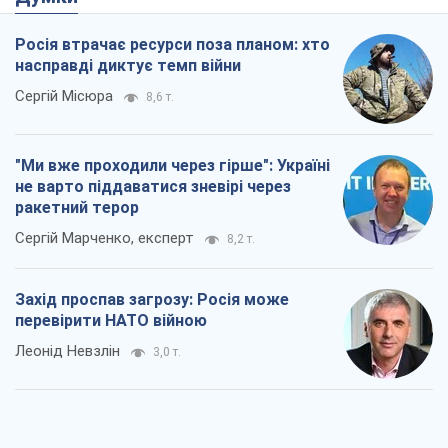
Росія втрачає ресурси поза планом: хто
насправді диктує темп війни
Сергій Місюра
8,6 т.
"Ми вже проходили через гірше": Україні
не варто піддаватися зневірі через
ракетний терор
Сергій Марченко, експерт
8,2 т.
Захід проспав загрозу: Росія може
перевірити НАТО війною
Леонід Невзлін
3,0 т.