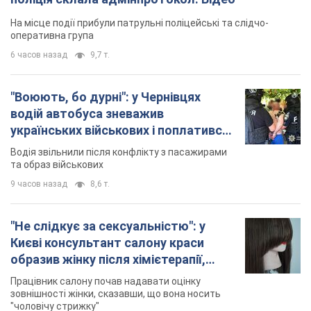
На місце події прибули патрульні поліцейські та слідчо-
оперативна група
6 часов назад
9,7 т.
"Воюють, бо дурні": у Чернівцях
водій автобуса зневажив
українських військових і поплатився.
Відео
Водія звільнили після конфлікту з пасажирами
та образ військових
9 часов назад
8,6 т.
"Не слідкує за сексуальністю": у
Києві консультант салону краси
образив жінку після хімієтерапії,
розгорівся скандал. Фото
Працівник салону почав надавати оцінку
зовнішності жінки, сказавши, що вона носить
"чоловічу стрижку"