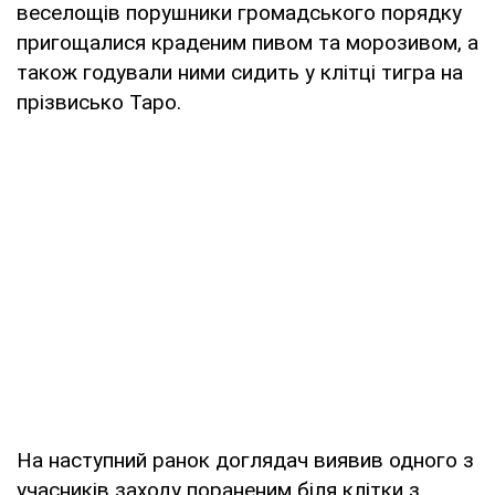
веселощів порушники громадського порядку
пригощалися краденим пивом та морозивом, а
також годували ними сидить у клітці тигра на
прізвисько Таро.
На наступний ранок доглядач виявив одного з
учасників заходу пораненим біля клітки з