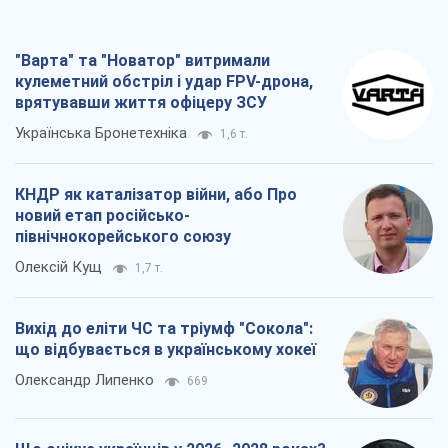
"Варта" та "Новатор" витримали
кулеметний обстріл і удар FPV-дрона,
врятувавши життя офіцеру ЗСУ
Українська Бронетехніка
1,6 т.
КНДР як каталізатор війни, або Про
новий етап російсько-
північнокорейського союзу
Олексій Кущ
1,7 т.
Вихід до еліти ЧС та тріумф "Сокола":
що відбувається в українському хокеї
Олександр Липенко
669