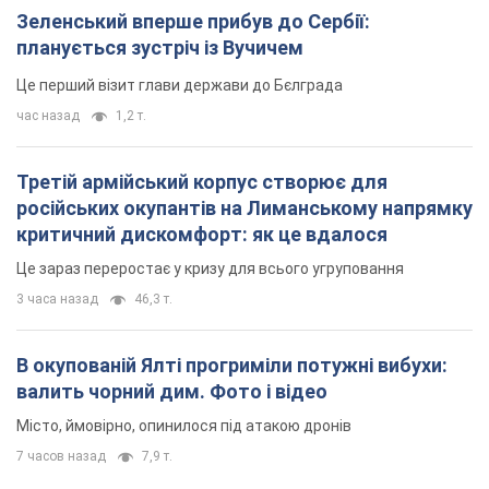
Зеленський вперше прибув до Сербії:
планується зустріч із Вучичем
Це перший візит глави держави до Бєлграда
час назад
1,2 т.
Третій армійський корпус створює для
російських окупантів на Лиманському напрямку
критичний дискомфорт: як це вдалося
Це зараз переростає у кризу для всього угруповання
3 часа назад
46,3 т.
В окупованій Ялті прогриміли потужні вибухи:
валить чорний дим. Фото і відео
Місто, ймовірно, опинилося під атакою дронів
7 часов назад
7,9 т.