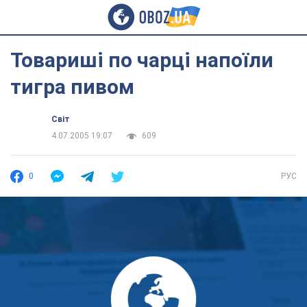
Товариші по чарці напоїли
тигра пивом
Світ
4.07.2005 19:07
609
0
РУС