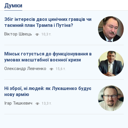
Думки
Збіг інтересів двох цинічних гравців чи
таємний план Трампа і Путіна?
Віктор Швець
10,3 т.
Мінськ готується до функціонування в
умовах масштабної воєнної кризи
Олександр Левченко
15,6 т.
Ні зброї, ні людей: як Лукашенко будує
нову армію
Ігар Тишкевич
13,3 т.