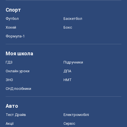
Спорт
Футбол
Баскетбол
Хокей
Бокс
Формула-1
Моя школа
ГДЗ
Підручники
Онлайн уроки
ДПА
ЗНО
НМТ
СНД посібники
Авто
Тест Драйв
Електромобілі
Акції
Сервіс