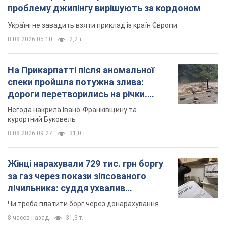
проблему джипінгу вирішують за кордоном
Україні не завадить взяти приклад із країн Європи
8.08.2026 05:10
2,2 т.
На Прикарпатті після аномальної
спеки пройшла потужна злива:
дороги перетворились на річки.
Відео
Негода накрила Івано-Франківщину та
курортний Буковель
8.08.2026 09:27
31,0 т.
Жінці нарахували 729 тис. грн боргу
за газ через покази зіпсованого
лічильника: суддя ухвалив
неочікуване рішення
Чи треба платити борг через донарахування
8 часов назад
31,3 т.