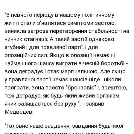
"З певного періоду в нашому політичному
житті стали з'являтися симптоми застою,
виникла загроза перетворення стабільності на
чинник стагнації. А такий застій однаково
згубний і для правлячої партії, і для
опозиційних сил. Якщо в опозиції немає ні
найменшого шансу виграти в чесній боротьбі -
вона деградує і стає маргінальною. Але якщо
у правлячої партії немає шансів ніде і ніколи
програти, вона просто "бронзовіє" і, зрештою,
теж деградує, як будь-який живий організм,
який залишається без руху ", - заявив
Медведєв.
"Головне наше завдання, завдання будь-якої
демократії, - підвищити якість народного