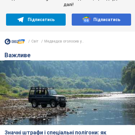
далі!
Підписатись
Підписатись
Світ
Медведєв оголосив у...
Важливе
Значні штрафи і спеціальні полігони: як