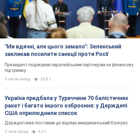
"Ми вдячні, але цього замало": Зеленський
закликав посилити санкції проти Росії
Президент подякував європейським партнерам за фінансову
підтримку
5 часов назад
65,8 т.
Україна придбала у Туреччини 70 балістичних
ракет і багато іншого озброєння: у Держдепі
США оприлюднили список
Держдеп вже поставив до відома американський Конгрес
2 часа назад
6,9 т.