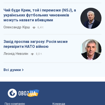
Чий буде Крим, той і переможе (NSJ), а
українських футбольних чиновників
можуть назвати вбивцями
Олександр Кірш
6,4 т.
Захід проспав загрозу: Росія може
перевірити НАТО війною
Леонід Невзлін
8,0 т.
Всі думки
Про компанію
Команда