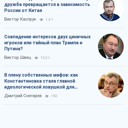
В плену собственных мифов: как
Константиновка стала главной
идеологической ловушкой для
российских оккупантов
Дмитрий Снегирев
150
Рекрутинг: обновленный и, похоже,
полезный вражеский опыт, или
Диалектика требовательной трусости