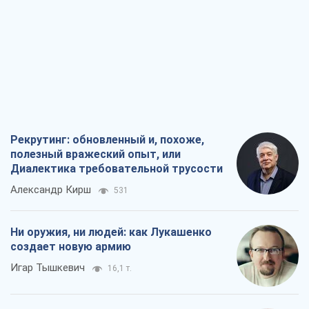
Александр Кирш
531
Ни оружия, ни людей: как Лукашенко
создает новую армию
Игар Тышкевич
16,1 т.
Когда закончится война?
Юрий Христензен
12,0 т.
Украина вступила в состояние
экономического кризиса. Есть ли свет
в конце туннеля?
Вадим Денисенко
9,6 т.