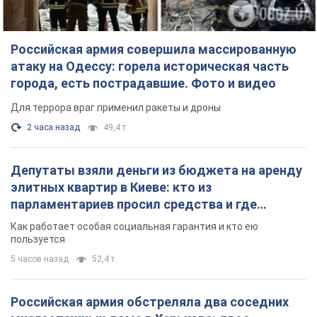
элитных квартир в Киеве: кто из
парламентариев просил средства и где
поселился
Как работает особая социальная гарантия и кто ею
пользуется
5 часов назад
52,4 т.
Российская армия обстреляла два соседних
многоэтажных дома в Харькове: двое
погибших, 27 пострадавших
Враг умышленно бьет по жилым домам
41 минуту назад
3,9 т.