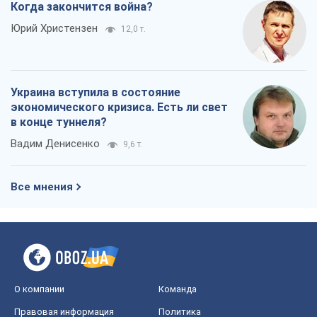
Все мнения
О компании
Команда
Правовая информация
Политика
конфиденциальности
Реклама на сайте
Документы
Редакционная политика
Журналисты OBOZ.UA на месте
событий
OBOZ.UA
Политика
Мир
Расследования
Блоги
Общество