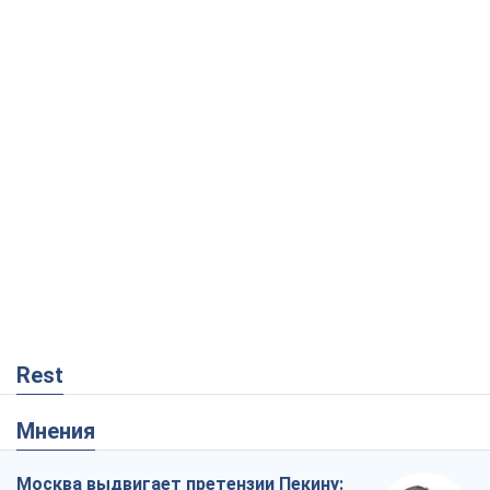
Rest
Мнения
Москва выдвигает претензии Пекину:
дружба превращается в зависимость
России от Китая
Виктор Каспрук
1,6 т.
Совпадение интересов двух циничных
игроков или тайный план Трампа и
Путина?
Виктор Швец
15,0 т.