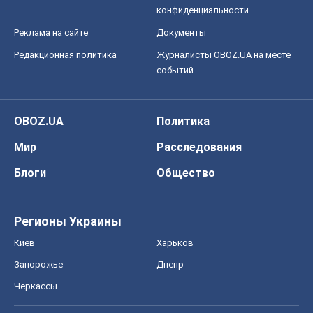
Регионы Украины
Киев
Харьков
Запорожье
Днепр
Черкассы
Спорт
Футбол
Баскетбол
Хоккей
Бокс
Формула-1
Моя школа
ГДЗ
Учебники
Онлайн уроки
ДПА