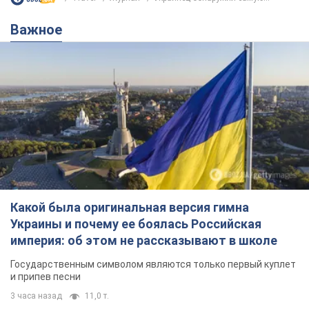
Какой была оригинальная версия гимна
Украины и почему ее боялась Российская
империя: об этом не рассказывают в школе
Государственным символом являются только первый куплет
и припев песни
3 часа назад
11,0 т.
Александру Пономареву – 53: что
известно о трех детях секс-
символа 90-х и как они выглядят
Несмотря на развитие карьеры, артист не
забывал о личном счастье
8 часов назад
8,0 т.
В ПриватБанке рассказали,
действительны ли доллары 1996