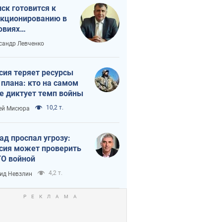
ск готовится к
кционированию в
овиях
штабного
сандр Левченко
нного кризиса
сия теряет ресурсы
 плана: кто на самом
е диктует темп войны
10,2 т.
ей Мисюра
ад проспал угрозу:
сия может проверить
О войной
4,2 т.
ид Невзлин