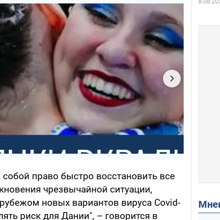
8.08.20
а собой право быстро восстановить все
икновения чрезвычайной ситуации,
 рубежом новых вариантов вируса Covid-
Мн
ять риск для Дании", – говорится в