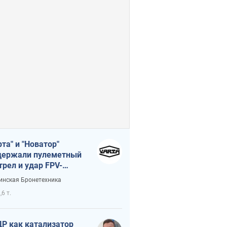
рта" и "Новатор"
ержали пулеметный
трел и удар FPV-
на, сохранив жизнь
инская Бронетехника
церу ВСУ
,6 т.
Р как катализатор