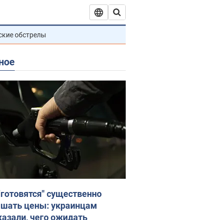
ские обстрелы
ное
"готовятся" существенно
шать цены: украинцам
казали, чего ожидать