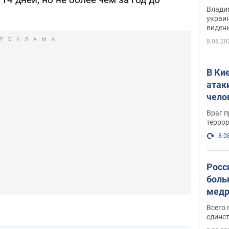
Инте
Владим
украи
виден
партне
8.08.20
В Ки
атак
чело
Враг 
терро
8.0
Росс
боль
медр
Всего 
единст