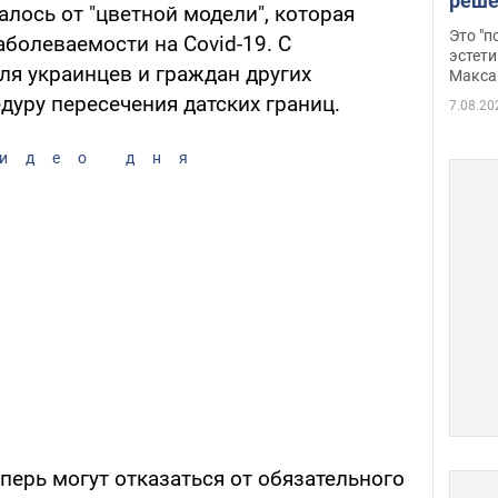
реше
лось от "цветной модели", которая
росс
Это "
болеваемости на Covid-19. С
дрон
эстети
для украинцев и граждан других
Макса
дуру пересечения датских границ.
7.08.20
идео дня
перь могут отказаться от обязательного