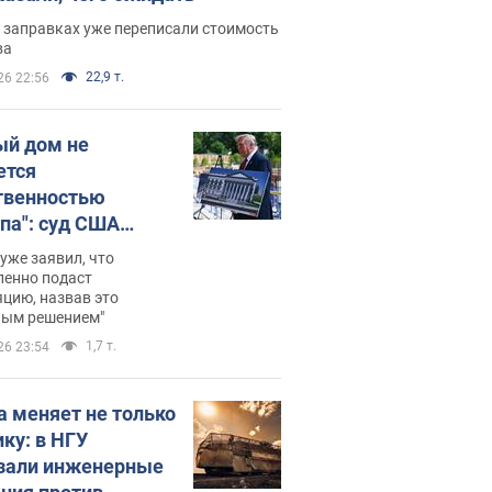
 заправках уже переписали стоимость
ва
22,9 т.
26 22:56
ый дом не
ется
твенностью
па": суд США
становил
уже заявил, что
ительство
ленно подаст
цию, назвав это
ного зала
ным решением"
мостью 400 млн
1,7 т.
26 23:54
аров
а меняет не только
ику: в НГУ
зали инженерные