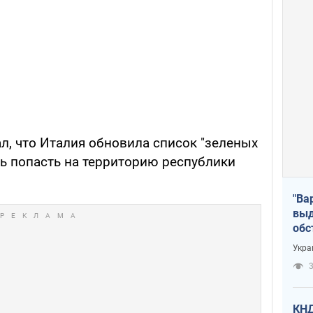
, что Италия обновила список "зеленых
рь попасть на территорию республики
"Ва
выд
обс
дро
Укра
офи
3
КНД