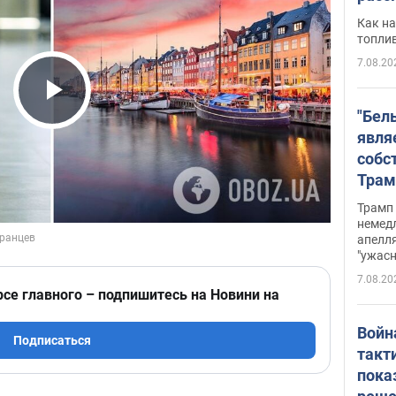
Как на
топли
7.08.20
Play Video
"Бел
явля
собс
Трам
прио
Трамп 
стро
немед
апелля
баль
"ужас
стои
7.08.20
долл
рсе главного – подпишитесь на Новини на
Войн
Подписаться
такт
пока