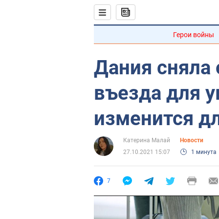
Герои войны
Дания сняла
въезда для у
изменится дл
Катерина Малай
Новости
27.10.2021 15:07
1 минута
7