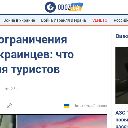
Война в Украине
Война Израиля и Ирана
VENETO
Россий
Важ
 ограничения
краинцев: что
я туристов
2,6 т.
Читати українською
АЗС 
повы
расс