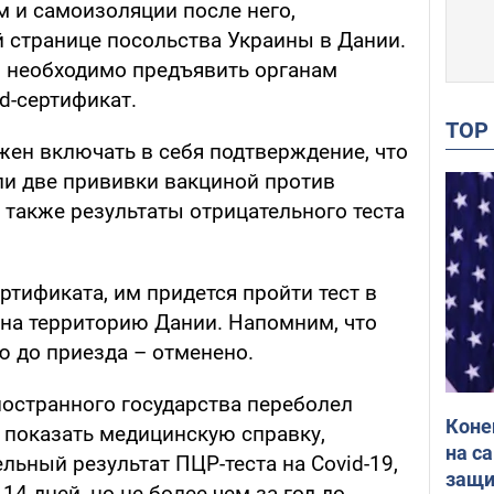
м и самоизоляции после него,
 странице посольства Украины в Дании.
 необходимо предъявить органам
d-сертификат.
TO
ен включать в себя подтверждение, что
ли две прививки вакциной против
 также результаты отрицательного теста
ертификата, им придется пройти тест в
 на территорию Дании. Напомним, что
ю до приезда – отменено.
ностранного государства переболел
Коне
показать медицинскую справку,
на с
ный результат ПЦР-теста на Covid-19,
защи
14 дней, но не более чем за год до