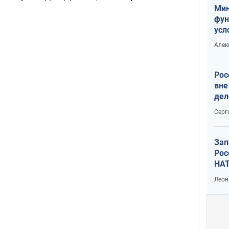
Мин
фун
усл
мас
Алек
вое
Рос
вне
дел
Серг
Зап
Рос
НАТ
Леон