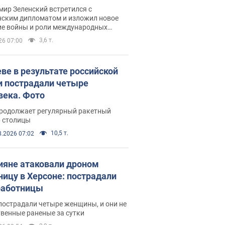
рвью с Безсмертным
ир Зеленский встретился с
нским дипломатом и изложил новое
ие войны и роли международных
ров в борьбе с Россией
3,6 т.
26 07:00
еве в результате российской
и пострадали четыре
века. Фото
продолжает регулярный ракетный
р столицы
10,5 т.
8.2026 07:02
ияне атаковали дроном
ницу в Херсоне: пострадали
аботницы
пострадали четыре женщины, и они не
венные раненые за сутки