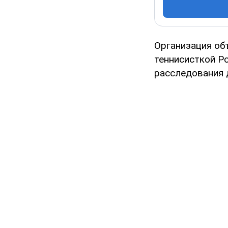
Организация об
теннисисткой Р
расследования д