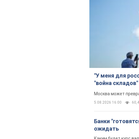
"У меня для рос
"война складов"
Москва может превра
5.08.2026 16:00
60,4
Банки "готовятс
ожидать
Каким будет курс ва