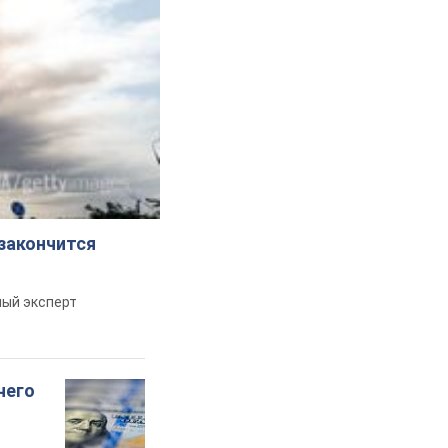
 закончится
ный эксперт
чего