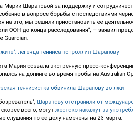
а Марии Шараповой за поддержку и сотрудничест
особенно в вопросе борьбы с последствиями чер
я на это, мы решили приостановить её деятельно
оли ООН до конца расследования", — заявил пред
 Guardian.
зжите": легенда тенниса потроллил Шарапову
рта Мария созвала экстренную пресс-конференци
опалсь на допинге во время пробы на Australian Op
зская теннисистка обвинила Шарапову во лжи
бозреватель",
Шарапову отстранили от междунар
 скорее всего, могут
жестоко накажут за употреб
е слушания по её делу намечены на 23 марта.