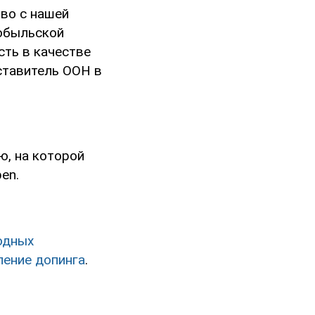
во с нашей
нобыльской
сть в качестве
ставитель ООН в
ю, на которой
en.
одных
ление допинга
.