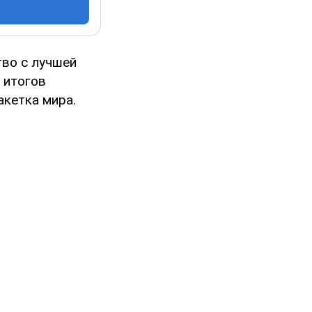
тво с лучшей
 итогов
акетка мира.