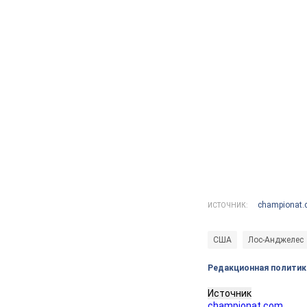
championat
ИСТОЧНИК:
США
Лос-Анджелес
Редакционная политик
Источник
championat.com