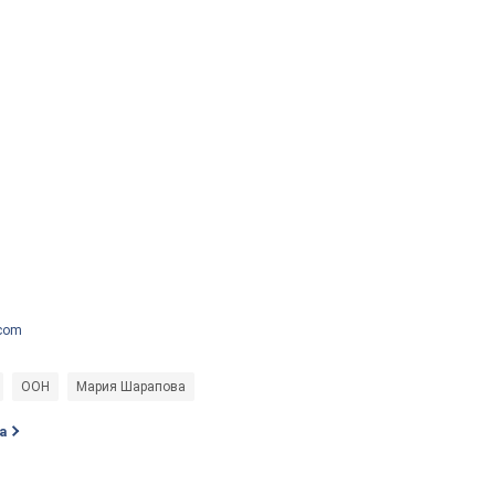
.com
ООН
Мария Шарапова
а