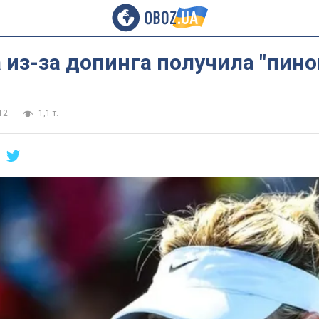
из-за допинга получила "пино
12
1,1 т.