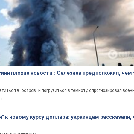
сиян плохие новости": Селезнев предположил, чем
титься в "остров" и погрузиться в темноту, спрогнозировал воен
 т.
я" к новому курсу доллара: украинцам рассказали, 
люты в обменниках