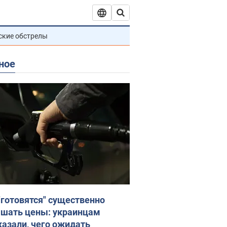
ские обстрелы
ное
"готовятся" существенно
шать цены: украинцам
казали, чего ожидать