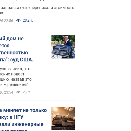
 заправках уже переписали стоимость
ва
23,2 т.
26 22:56
ый дом не
ется
твенностью
па": суд США
становил
уже заявил, что
ительство
ленно подаст
цию, назвав это
ного зала
ным решением"
мостью 400 млн
2,2 т.
26 23:54
аров
а меняет не только
ику: в НГУ
зали инженерные