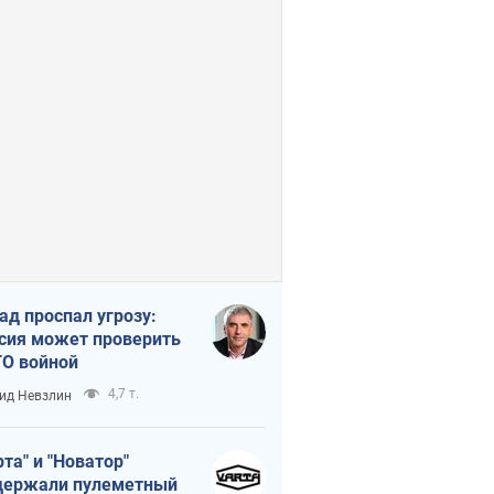
ад проспал угрозу:
сия может проверить
О войной
4,7 т.
ид Невзлин
рта" и "Новатор"
ержали пулеметный