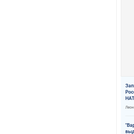
Зап
Рос
НАТ
Леон
"Ва
выд