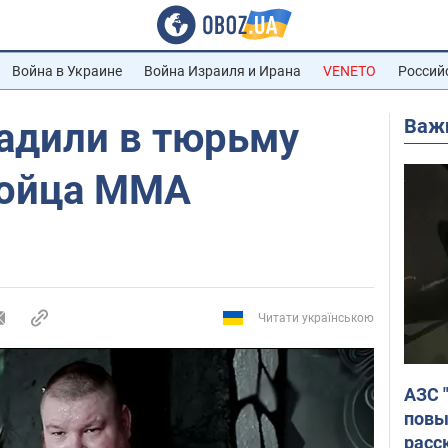
Война в Украине
Война Израиля и Ирана
VENETO
Россий
Важ
садили в тюрьму
бойца MMA
Читати українською
АЗС 
повы
расс