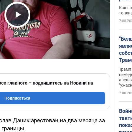
Как на
топли
7.08.20
Play Video
"Бел
явля
собс
Трам
прио
Трамп 
стро
немед
апелля
баль
рсе главного – подпишитесь на Новини на
"ужас
стои
7.08.20
долл
Подписаться
Войн
такт
лав Дацик арестован на два месяца за
пока
 границы.