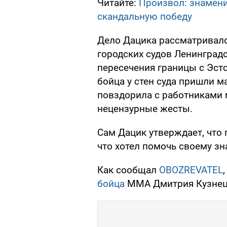
Читайте:
Произвол: знамен
скандальную победу
Дело Дацика рассматривало
городских судов Ленинградс
пересечения границы с Эст
бойца у стен суда пришли м
повздорила с работниками
нецензурные жесты.
Сам Дацик утверждает, что п
что хотел помочь своему з
Как сообщал
OBOZREVATEL
бойца
MMA Дмитрия Кузнец