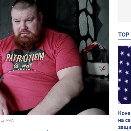
TO
Коне
на с
защи