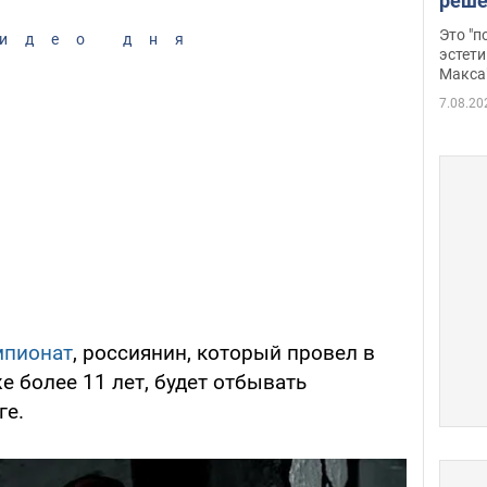
реше
росс
Это "
идео дня
дрон
эстети
Макса
7.08.20
мпионат
, россиянин, который провел в
 более 11 лет, будет отбывать
ге.