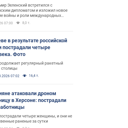
рвью с Безсмертным
ир Зеленский встретился с
нским дипломатом и изложил новое
ие войны и роли международных
ров в борьбе с Россией
8,0 т.
26 07:00
еве в результате российской
и пострадали четыре
века. Фото
продолжает регулярный ракетный
р столицы
16,4 т.
8.2026 07:02
ияне атаковали дроном
ницу в Херсоне: пострадали
аботницы
пострадали четыре женщины, и они не
венные раненые за сутки