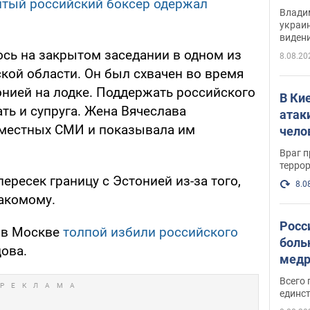
итый российский боксер одержал
Инте
Владим
украи
виден
партне
сь на закрытом заседании в одном из
8.08.20
кой области. Он был схвачен во время
онией на лодке. Поддержать российского
В Ки
ать и супруга. Жена Вячеслава
атак
 местных СМИ и показывала им
чело
Враг 
терро
ересек границу с Эстонией из-за того,
8.0
накомому.
Росс
, в Москве
толпой избили российского
боль
ова.
медр
Всего 
единст