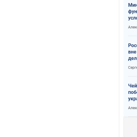
Мин
фун
усл
мас
Алек
вое
Рос
вне
дел
Серг
Чей
поб
укр
чин
Алек
наз