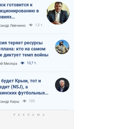
ск готовится к
кционированию в
овиях
штабного
1,5 т.
сандр Левченко
нного кризиса
сия теряет ресурсы
 плана: кто на самом
е диктует темп войны
10,7 т.
ей Мисюра
 будет Крым, тот и
едит (NSJ), а
аинских футбольных
овников могут
105
сандр Кирш
вать убийцами