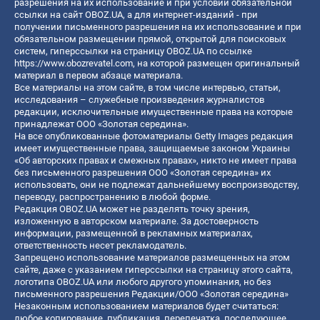
разрешения на их использование и при условии обязательной
ссылки на сайт OBOZ.UA, а для интернет-изданий - при
получении письменного разрешения на их использование и при
обязательном размещении прямой, открытой для поисковых
систем, гиперссылки на страницу OBOZ.UA по ссылке
https://www.obozrevatel.com
, на которой размещен оригинальный
материал в первом абзаце материала.
Все материалы на этом сайте, в том числе интервью, статьи,
исследования – служебные произведения журналистов
редакции, исключительные имущественные права на которые
принадлежат ООО «Золотая середина».
На все опубликованные фотоматериалы Getty Images редакция
имеет имущественные права, защищаемые законом Украины
«Об авторских правах и смежных правах», никто не имеет права
без письменного разрешения ООО «Золотая середина» их
использовать, они не подлежат дальнейшему воспроизводству,
переводу, распространению в любой форме.
Редакция OBOZ.UA может не разделять точку зрения,
изложенную в авторском материале. За достоверность
информации, размещенной в рекламных материалах,
ответственность несет рекламодатель.
Запрещено использование материалов размещенных на этом
сайте, даже с указанием гиперссылки на страницу этого сайта,
логотипа OBOZ.UA или любого другого упоминания, но без
письменного разрешения Редакции/ООО «Золотая середина»
Незаконным использованием материалов будет считаться:
любое копирование, публикация, перепечатка, последующее