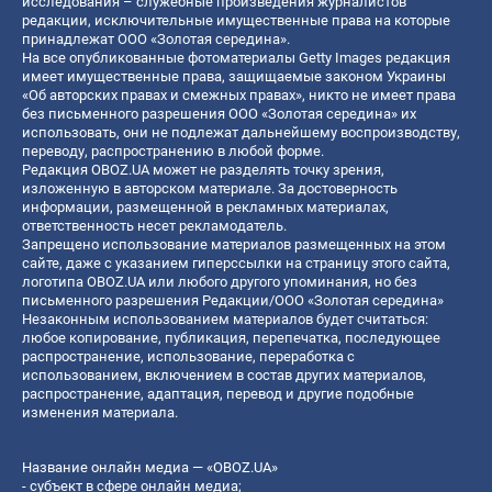
исследования – служебные произведения журналистов
редакции, исключительные имущественные права на которые
принадлежат ООО «Золотая середина».
На все опубликованные фотоматериалы Getty Images редакция
имеет имущественные права, защищаемые законом Украины
«Об авторских правах и смежных правах», никто не имеет права
без письменного разрешения ООО «Золотая середина» их
использовать, они не подлежат дальнейшему воспроизводству,
переводу, распространению в любой форме.
Редакция OBOZ.UA может не разделять точку зрения,
изложенную в авторском материале. За достоверность
информации, размещенной в рекламных материалах,
ответственность несет рекламодатель.
Запрещено использование материалов размещенных на этом
сайте, даже с указанием гиперссылки на страницу этого сайта,
логотипа OBOZ.UA или любого другого упоминания, но без
письменного разрешения Редакции/ООО «Золотая середина»
Незаконным использованием материалов будет считаться:
любое копирование, публикация, перепечатка, последующее
распространение, использование, переработка с
использованием, включением в состав других материалов,
распространение, адаптация, перевод и другие подобные
изменения материала.
Название онлайн медиа — «OBOZ.UA»
- субъект в сфере онлайн медиа;