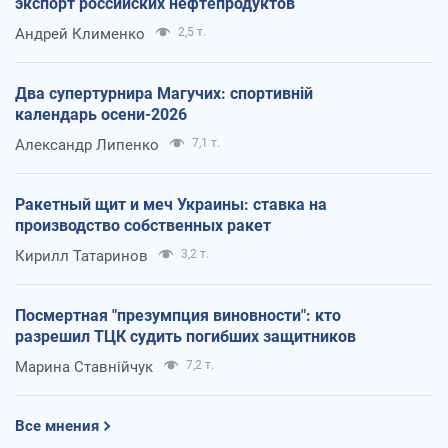
экспорт российских нефтепродуктов
Андрей Клименко
2,5 т.
Два супертурнира Магучих: спортивній
календарь осени-2026
Александр Липенко
7,1 т.
Ракетный щит и меч Украины: ставка на
производство собственных ракет
Кирилл Татаринов
3,2 т.
Посмертная "презумпция виновности": кто
разрешил ТЦК судить погибших защитников
Марина Ставнійчук
7,2 т.
Все мнения