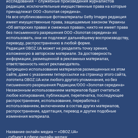
исследования – служебные произведения журналистов
редакции, исключительные имущественные права на которые
принадлежат ООО «Золотая середина».
На все опубликованные фотоматериалы Getty Images редакция
имеет имущественные права, защищаемые законом Украины
«Об авторских правах и смежных правах», никто не имеет права
без письменного разрешения ООО «Золотая середина» их
использовать, они не подлежат дальнейшему воспроизводству,
переводу, распространению в любой форме.
Редакция OBOZ.UA может не разделять точку зрения,
изложенную в авторском материале. За достоверность
информации, размещенной в рекламных материалах,
ответственность несет рекламодатель.
Запрещено использование материалов размещенных на этом
сайте, даже с указанием гиперссылки на страницу этого сайта,
логотипа OBOZ.UA или любого другого упоминания, но без
письменного разрешения Редакции/ООО «Золотая середина»
Незаконным использованием материалов будет считаться:
любое копирование, публикация, перепечатка, последующее
распространение, использование, переработка с
использованием, включением в состав других материалов,
распространение, адаптация, перевод и другие подобные
изменения материала.
Название онлайн медиа — «OBOZ.UA»
- субъект в сфере онлайн медиа;