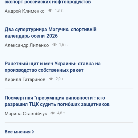
экспорт российских нефтепродуктов
Андрей Клименко
1,3 т.
Два супертурнира Магучих: спортивній
календарь осени-2026
Александр Липенко
1,6 т.
Ракетный щит и меч Украины: ставка на
производство собственных ракет
Кирилл Татаринов
2,0 т.
Посмертная "презумпция виновности": кто
разрешил ТЦК судить погибших защитников
Марина Ставнійчук
4,8 т.
Все мнения