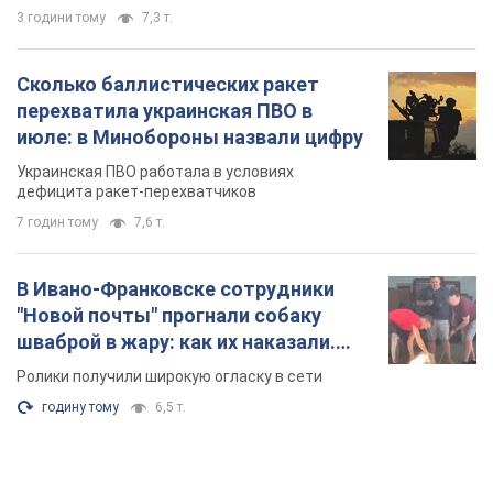
3 години тому
7,3 т.
Сколько баллистических ракет
перехватила украинская ПВО в
июле: в Минобороны назвали цифру
Украинская ПВО работала в условиях
дефицита ракет-перехватчиков
7 годин тому
7,6 т.
В Ивано-Франковске сотрудники
"Новой почты" прогнали собаку
шваброй в жару: как их наказали.
Видео
Ролики получили широкую огласку в сети
годину тому
6,5 т.