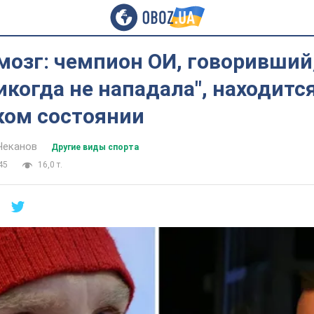
озг: чемпион ОИ, говоривший,
икогда не нападала", находится
ком состоянии
Чеканов
Другие виды спорта
45
16,0 т.