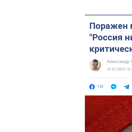
Поражен м
"Россия н
критичес
Александр 
20.02.2023 16:
135