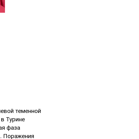
левой теменной
 в Турине
ая фаза
к. Поражения