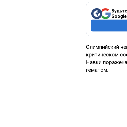
Будьте
Google
Олимпийский че
критическом со
Навки поражена
гематом.