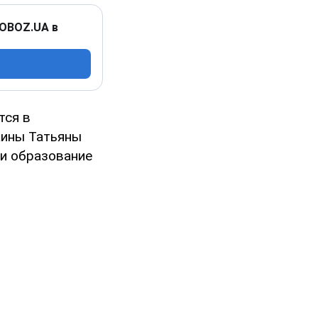
 OBOZ.UA в
тся в
аины Татьяны
 и образование