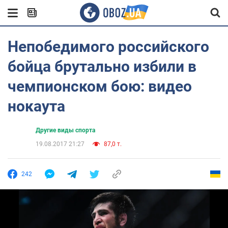
Непобедимого российского
бойца брутально избили в
чемпионском бою: видео
нокаута
Другие виды спорта
19.08.2017 21:27
87,0 т.
242