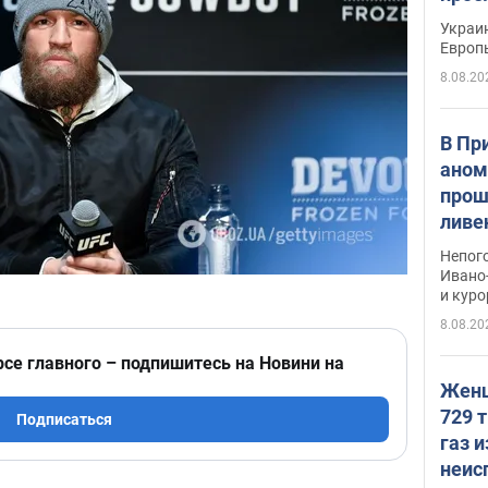
гран
Украин
Европ
8.08.20
В Пр
аном
прош
ливе
прев
Непог
Виде
Ивано
и кур
8.08.20
рсе главного – подпишитесь на Новини на
Женщ
729 т
Подписаться
газ 
неис