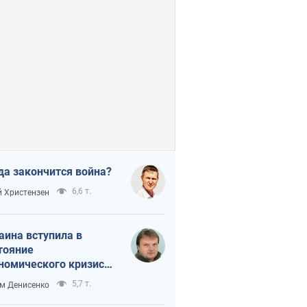
да закончится война?
6,6 т.
 Христензен
аина вступила в
тояние
номического кризиса.
ь ли свет в конце
5,7 т.
м Денисенко
неля?