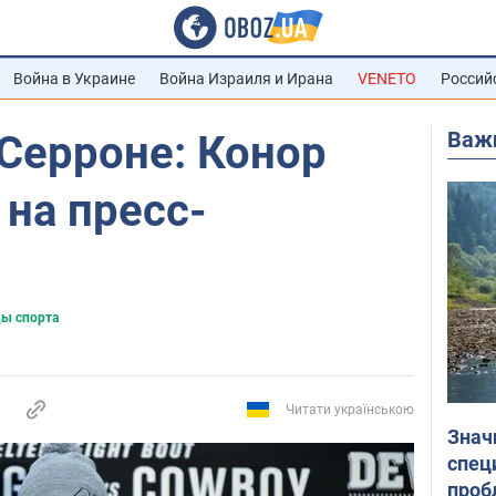
Война в Украине
Война Израиля и Ирана
VENETO
Россий
Важ
Серроне: Конор
 на пресс-
и
ды спорта
Читати українською
Знач
спец
проб