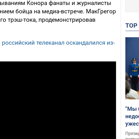
ываниям Конора фанаты и журналисты
ием бойца на медиа-встрече. МакГрегор
ого трэш-тока, продемонстрировав
TO
: российский телеканал оскандалился из-
"Мы 
недо
ужес
Росс
Прези
партн