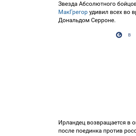
Звезда Абсолютного бойцов
МакГрегор
удивил всех во в
Дональдом Серроне.
В
Ирландец возвращается в ок
после поединка против рос