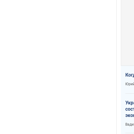
Ког
Юрий
Укр
сос
эко
Ест
Вади
тун