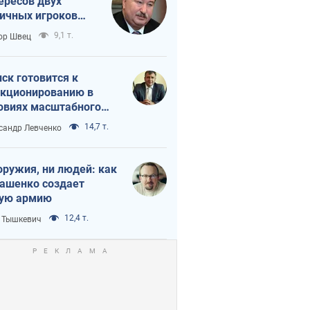
ересов двух
ичных игроков
 тайный план
9,1 т.
ор Швец
мпа и Путина?
ск готовится к
кционированию в
овиях масштабного
нного кризиса
14,7 т.
сандр Левченко
оружия, ни людей: как
ашенко создает
ую армию
12,4 т.
 Тышкевич