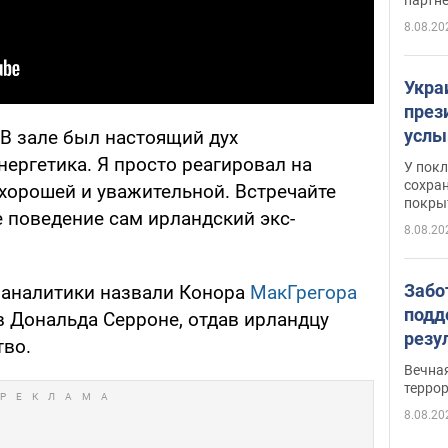
8.08.20
Укра
през
услы
В зале был настоящий дух
слож
нергетика. Я просто реагировал на
У пок
кото
сохра
хорошей и уважительной. Встречайте
покрыт
"зол
 поведение сам ирландский экс-
8.08.20
Забо
, аналитики назвали Конора
МакГрегора
подд
 Дональда Серроне, отдав ирландцу
резу
тво.
обла
Вечна
киев
терро
8.08.20