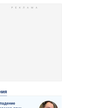
ения
падение