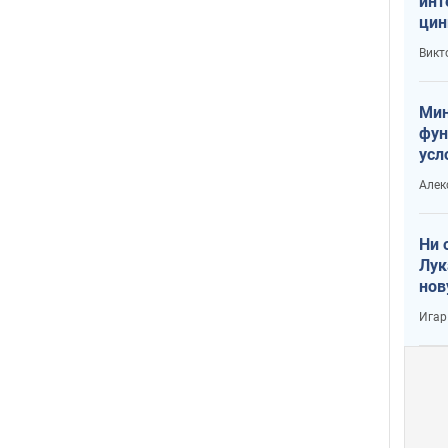
инт
цин
или
Викт
Тра
Мин
фун
усл
вое
Алек
Ни 
Лук
нов
Игар