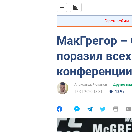
Герои войны
МакГрегор – 
поразил всех
конференци
Александр Чеканов
Другие ви
17.01.2020 18:31
13,9 т.
9