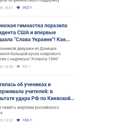
36,0 т.
26 18:01
инская гимнастка поразила
идента США и впервые
шала "Слава Украине"! Как
илась судьба Подкопаевой,
лонников девушки из Донецка
рая 30 лет назад завоевала
нился большой кусок коврового
ия с надписью "Атланта-1996"
ото" Олимпиады
8,6 т.
26 18:30
тилась об учениках и
ерживала учителей: в
льтате удара РФ по Киевской
сти погибли директор
я память жертвам российского
ского лицея, её муж и внук
ра
18,6 т.
26 13:32