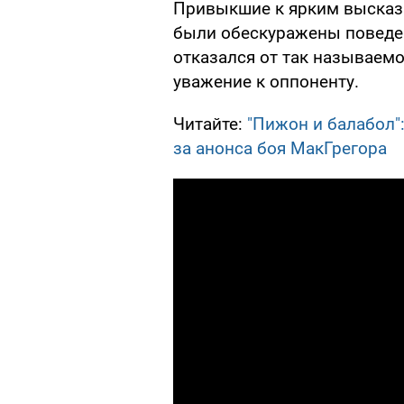
Привыкшие к ярким высказ
были обескуражены поведен
отказался от так называем
уважение к оппоненту.
Читайте:
"Пижон и балабол"
за анонса боя МакГрегора