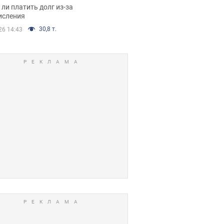
я вынес
ли платить долг из-за
иданное решение
исления
30,8 т.
26 14:43