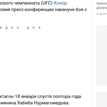
судь
ского чемпионата (UFC)
Конор
Нужно 
неож
донач
ремя пресс-конференции накануне боя с
8.08.20
идео дня
тагон 18 января спустя полтора года
сиянина Хабиба Нурмагомедова.