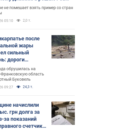
ицей
е не помешает взять пример со стран
ы
2,0 т.
26 05:10
икарпатье после
альной жары
ел сильный
нь: дороги
ратились в реки.
ода обрушилась на
о
-Франковскую область
ортный Буковель
24,3 т.
26 09:27
ине начислили
ыс. грн долга за
из-за показаний
правного счетчика: