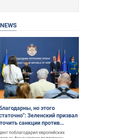
P NEWS
благодарны, но этого
статочно": Зеленский призвал
точить санкции против
ии
дент поблагодарил европейских
еров за финансовую поддержку