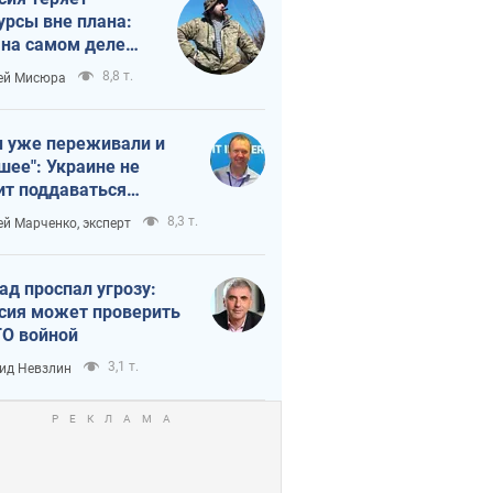
урсы вне плана:
 на самом деле
тует темп войны
8,8 т.
ей Мисюра
 уже переживали и
шее": Украине не
ит поддаваться
аянию из-за
8,3 т.
ей Марченко, эксперт
етного террора
ад проспал угрозу:
сия может проверить
О войной
3,1 т.
ид Невзлин