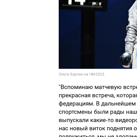
"Вспоминаю матчевую встре
прекрасная встреча, котор
федерациям. В дальнейшем
спортсмены были рады наше
выпускали какие‑то видеоро
нас новый виток поднятия 
подружиться, мы не злопамя