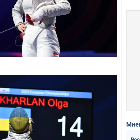
Мн
Рос