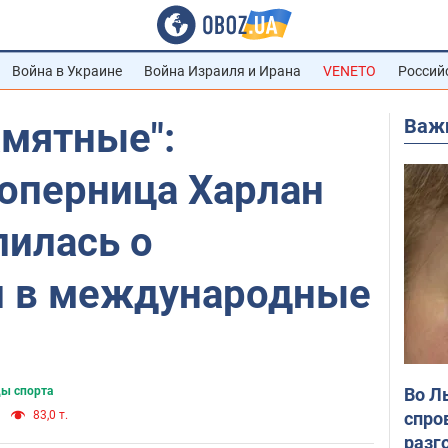
Война в Украине
Война Израиля и Ирана
VENETO
Россий
Важ
амятные":
соперница Харлан
лилась о
 в международные
Во Л
ды спорта
спро
83,0 т.
разг