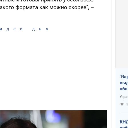
акого формата как можно скорее", –
идео дня
"Ва
выд
обс
дро
Укра
офи
3
КНД
вой