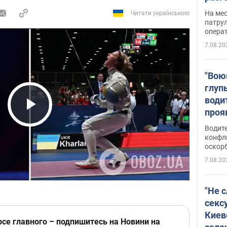
марш
На ме
Читати українською
адми
патрул
опера
Виде
7.08.20
"Вою
глуп
води
проя
Play Video
укра
Водите
попла
конфл
оскорб
Виде
7.08.20
"Не 
секс
Киев
рсе главного – подпишитесь на Новини на