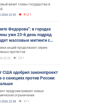
рвый визит главы государства в
ад
81,2 т.
8.2026 22:55
ните Федорова": в городах
ины уже 23-й день подряд
одят массовые митинги с
атами. Фото и видео
ники акций продолжают серию
евных протестов
2,3 т.
26 22:22
т США одобрил законопроект
а о санкциях против России:
дальше
ент предусматривает новые
мические ограничения
4,7 т.
8.2026 22:38