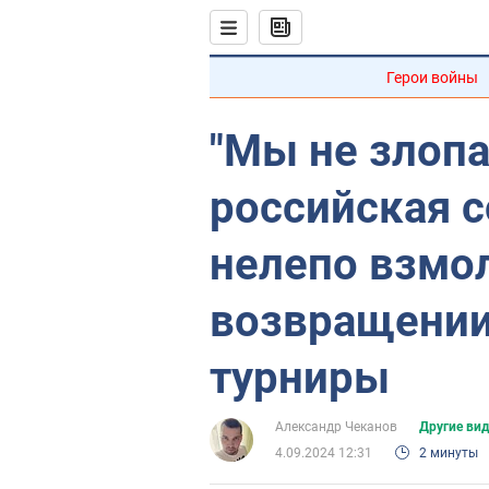
Герои войны
"Мы не злоп
российская 
нелепо взмо
возвращении
турниры
Александр Чеканов
Другие ви
4.09.2024 12:31
2 минуты