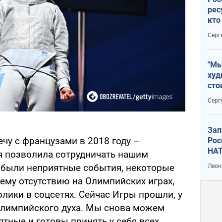
рес
кто
дик
Серг
"Мы
худ
сто
отч
Серг
рак
Зап
чу с французами в 2018 году –
Рос
НАТ
ая позволила сотрудничать нашим
 были неприятные события, некоторые
Леон
му отсутствию на Олимпийских играх,
лики в соцсетях. Сейчас Игры прошли, у
олимпийского духа. Мы снова можем
тные и готовы принять у себя всех.