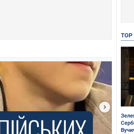
TO
Зеле
Серб
Вучи