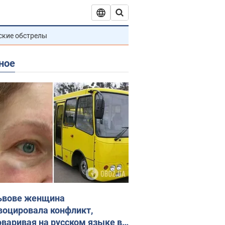
ские обстрелы
ное
ьвове женщина
воцировала конфликт,
оваривая на русском языке в