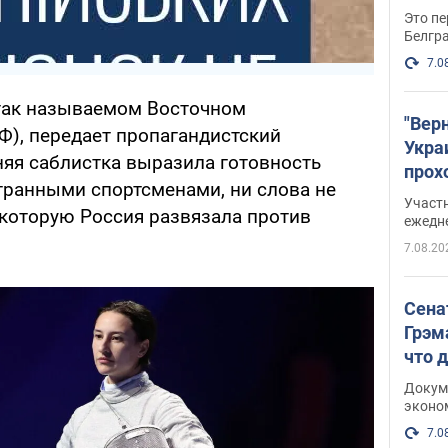
Это пе
Белгр
7.0
 так называемом Восточном
"Вер
), передает пропагандистский
Укра
тняя саблистка выразила готовность
прох
странными спортсменами, ни слова не
плак
Участ
 которую Россия развязала против
ежедн
7.08.20
Сена
Грэм
что 
Докум
эконо
7.0