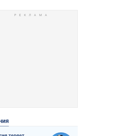
ения
сия теряет