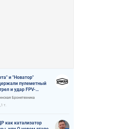
рта" и "Новатор"
ержали пулеметный
трел и удар FPV-
на, сохранив жизнь
инская Бронетехника
церу ВСУ
,1 т.
Р как катализатор
ны, или О новом этапе