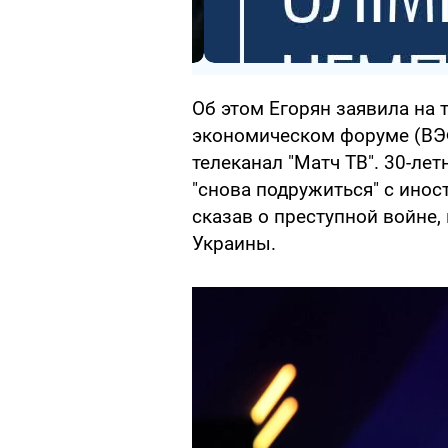
Об этом Егорян заявила на
экономическом форуме (ВЭФ
телеканал "Матч ТВ". 30-ле
"снова подружиться" с ино
сказав о преступной войне,
Украины.