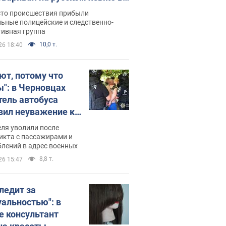
рутке: полиция составила
сто происшествия прибыли
нистративный протокол.
ьные полицейские и следственно-
тивная группа
о
10,0 т.
26 18:40
ют, потому что
ы": в Черновцах
тель автобуса
вил неуважение к
инским военным и
ля уволили после
тился за это.
икта с пассажирами и
лений в адрес военных
о
8,8 т.
26 15:47
следит за
уальностью": в
е консультант