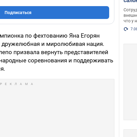
сало
оско
Сотру
Подписаться
посл
внешн
что у 
разг
Фото
7.0
мпионка по фехтованию Яна Егорян
 – дружелюбная и миролюбивая нация.
лепо призвала вернуть представителей
ународные соревнования и поддерживать
я.